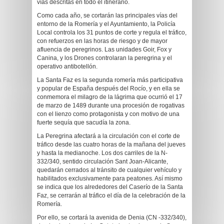
vías descritas en todo el itinerario.
Como cada año, se cortarán las principales vías del
entorno de la Romería y el Ayuntamiento, la Policía
Local controla los 31 puntos de corte y regula el tráfico,
con refuerzos en las horas de riesgo y de mayor
afluencia de peregrinos. Las unidades Goir, Fox y
Canina, y los Drones controlaran la peregrina y el
operativo antibotellón.
La Santa Faz es la segunda romería más participativa
y popular de España después del Rocío, y en ella se
conmemora el milagro de la lágrima que ocurrió el 17
de marzo de 1489 durante una procesión de rogativas
con el lienzo como protagonista y con motivo de una
fuerte sequía que sacudía la zona.
La Peregrina afectará a la circulación con el corte de
tráfico desde las cuatro horas de la mañana del jueves
y hasta la medianoche. Los dos carriles de la N-
332/340, sentido circulación Sant Joan-Alicante,
quedarán cerrados al tránsito de cualquier vehículo y
habilitados exclusivamente para peatones. Así mismo
se indica que los alrededores del Caserío de la Santa
Faz, se cerrarán al tráfico el día de la celebración de la
Romería.
Por ello, se cortará la avenida de Denia (CN -332/340),