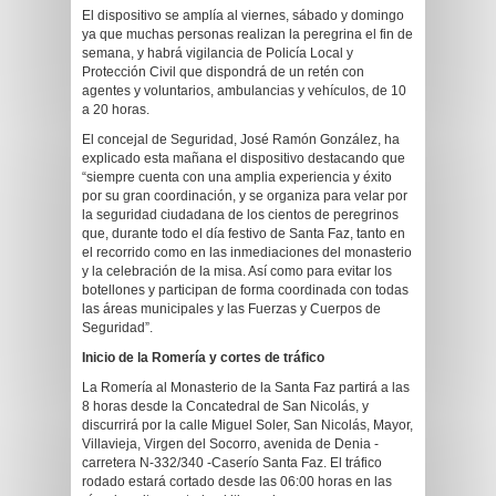
El dispositivo se amplía al viernes, sábado y domingo
ya que muchas personas realizan la peregrina el fin de
semana, y habrá vigilancia de Policía Local y
Protección Civil que dispondrá de un retén con
agentes y voluntarios, ambulancias y vehículos, de 10
a 20 horas.
El concejal de Seguridad, José Ramón González, ha
explicado esta mañana el dispositivo destacando que
“siempre cuenta con una amplia experiencia y éxito
por su gran coordinación, y se organiza para velar por
la seguridad ciudadana de los cientos de peregrinos
que, durante todo el día festivo de Santa Faz, tanto en
el recorrido como en las inmediaciones del monasterio
y la celebración de la misa. Así como para evitar los
botellones y participan de forma coordinada con todas
las áreas municipales y las Fuerzas y Cuerpos de
Seguridad”.
Inicio de la Romería y cortes de tráfico
La Romería al Monasterio de la Santa Faz partirá a las
8 horas desde la Concatedral de San Nicolás, y
discurrirá por la calle Miguel Soler, San Nicolás, Mayor,
Villavieja, Virgen del Socorro, avenida de Denia -
carretera N-332/340 -Caserío Santa Faz. El tráfico
rodado estará cortado desde las 06:00 horas en las