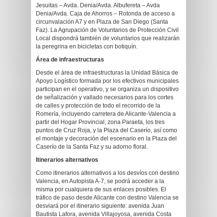
Jesuitas – Avda. Denia/Avda. Albufereta – Avda
Denia/Avda. Caja de Ahorros – Rotonda de acceso a
circunvalación A7 y en Plaza de San Diego (Santa
Faz). La Agrupación de Voluntarios de Protección Civil
Local dispondrá también de voluntarios que realizarán
la peregrina en bicicletas con botiquín.
Área de infraestructuras
Desde el área de infraestructuras la Unidad Básica de
Apoyo Logístico formada por los efectivos municipales
participan en el operativo, y se organiza un dispositivo
de señalización y vallado necesarios para los cortes
de calles y protección de todo el recorrido de la
Romería, incluyendo carretera de Alicante-Valencia a
partir del Hogar Provincial, zona Paraeta, los tres
puntos de Cruz Roja, y la Plaza del Caserío, así como
el montaje y decoración del escenario en la Plaza del
Caserío de la Santa Faz y su adorno floral.
Itinerarios alternativos
Como itinerarios alternativos a los desvíos con destino
Valencia, en Autopista A-7, se podrá acceder a la
misma por cualquiera de sus enlaces posibles. El
tráfico de paso desde Alicante con destino Valencia se
desviará por el itinerario siguiente: avenida Juan
Bautista Lafora, avenida Villajoyosa, avenida Costa