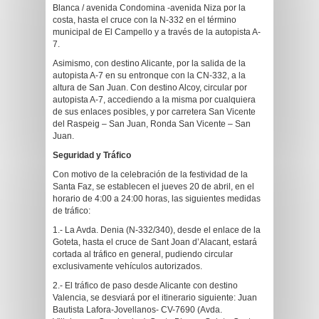
Blanca / avenida Condomina -avenida Niza por la
costa, hasta el cruce con la N-332 en el término
municipal de El Campello y a través de la autopista A-
7.
Asimismo, con destino Alicante, por la salida de la
autopista A-7 en su entronque con la CN-332, a la
altura de San Juan. Con destino Alcoy, circular por
autopista A-7, accediendo a la misma por cualquiera
de sus enlaces posibles, y por carretera San Vicente
del Raspeig – San Juan, Ronda San Vicente – San
Juan.
Seguridad y Tráfico
Con motivo de la celebración de la festividad de la
Santa Faz, se establecen el jueves 20 de abril, en el
horario de 4:00 a 24:00 horas, las siguientes medidas
de tráfico:
1.- La Avda. Denia (N-332/340), desde el enlace de la
Goteta, hasta el cruce de Sant Joan d’Alacant, estará
cortada al tráfico en general, pudiendo circular
exclusivamente vehículos autorizados.
2.- El tráfico de paso desde Alicante con destino
Valencia, se desviará por el itinerario siguiente: Juan
Bautista Lafora-Jovellanos- CV-7690 (Avda.