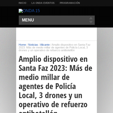
INICIO
LA ONDA EVENTOS
PROGRAMACIÓN
MENU
Home
/
Noticias
/
Alicante
/
Amplio dispositivo en Santa Faz
2023: Más de medio millar de agentes de Policía Local, 3
drones y un operativo de refuerzo antibotellón
Amplio dispositivo en
Santa Faz 2023: Más de
medio millar de
agentes de Policía
Local, 3 drones y un
operativo de refuerzo