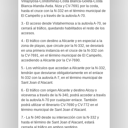
Villajoyosa-Condomina)-Costa Blanca-Goleta-Costa
Blanca-Irlanda-Avda. Niza y CV-7691 por la costa,
hasta el cruce con la N-332 en el término municipal de
El Campello y a través de la autovía A-70.
3.- El acceso desde Vistahermosa a la autovía A-70, se
cerrará al tráfico, quedando habilitados el resto de los
accesos.
4.- El tráfico con destino a Alicante y en especial a la
zona de playas, que circule por la N-332, se desviará
en una primera instancia en el cruce de la N-332 con
la CV-7691, en el término municipal de El Campello,
accediendo a Alicante por la CV-7690.
5.- Los vehículos que accedan a Alicante por la N-332,
tendrán que desviarse obligatoriamente en el enlace
N-332 con la autovía A-7, en el término municipal de
Sant Joan d’Alacant.
6.- El tráfico con origen Alicante y destino Alcoy o
viceversa a través de la N-340, podrá acceder a través
de la autovía A-70 por cualquier enlace. También
podrá utilizar el itinerario CV-7690 y CV-772 en el
término municipal de Sant Joan d’Alacant.
7.- La N-340 desde su intersección con la N-332 y
hasta el término de Sant Joan d’Alacant, estará
cerrada al tráfico en ambos sentidos.