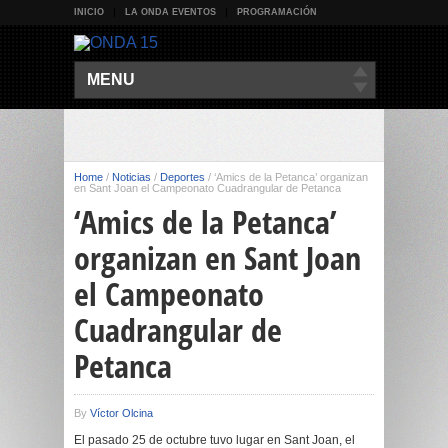
INICIO
LA ONDA EVENTOS
PROGRAMACIÓN
MENU
Home
/
Noticias
/
Deportes
/
‘Amics de la Petanca’ organizan
en Sant Joan el Campeonato Cuadrangular de Petanca
‘Amics de la Petanca’
organizan en Sant Joan
el Campeonato
Cuadrangular de
Petanca
By
Víctor Olcina
El pasado 25 de octubre tuvo lugar en Sant Joan, el