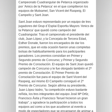
Campeonato Cuadrangular de Petanca organizado
por ‘Amics de la Petanca’ en el que compitieron los
equipos de Mutxamel, San Vicent del Raspeig, El
Campello y Sant Joan.
Sant Joan estuvo representado por un equipo de tres
jugadores del Grup d´Esplai Esportiu Mayors ‘Amics de
la Petanca’ que quedó como campeón del
Cuadrangular. Tras el campeonato el presidente del
club, Juan López, y la Concejala de Tercera Edad,
Esther Donate, fueron los encargados de dar los
premios, que en esta ocasión fueron unas completas
bolsas de habituallamiento para los participantes
ganadores. Los premios consistían en Primer y
Segundo premio de Concurso; y Primer y Segundo
Premio de Consolación. El equipo de Sant Joan quedó
campeón de Concurso y le fue otorgado también el 2º
premio de Consolación. El Primer Premio de
Consolación fue para el equipo de Sant Vicent del
Raspeig, así mismo El Campello consiguió el 2º
Premio de Concurso. Según afirma su presidente,
Juan López Isidro, “la competición estuvo bastante
reñida, los tres integrantes del equipo José Mª Ortíz,
Francisco Ávila y Francisco Teruel hicieron un gran
trabajo”, y agradece la participación a todos los
equipos así como a los que acudieron al evento a
modo de espectadores que se encargaron de animar a