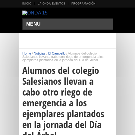
INICIO
LA ONDA EVENTOS
PROGRAMACIÓN
MENU
Home
/
Noticias
/
El Campello
/
Alumnos del colegio
Salesianos llevan a cabo otro riego de emergencia a los
ejemplares plantados en la jornada del Día del Árbol
Alumnos del colegio
Salesianos llevan a
cabo otro riego de
emergencia a los
ejemplares plantados
en la jornada del Día