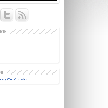
OOK
ER
or el @Onda15Radio.