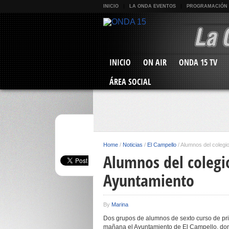
INICIO
LA ONDA EVENTOS
PROGRAMACIÓN
INICIO
ON AIR
ONDA 15 TV
ÁREA SOCIAL
Home
/
Noticias
/
El Campello
/
Alumnos del colegio
Alumnos del colegio
Ayuntamiento
By
Marina
Dos grupos de alumnos de sexto curso de prim
mañana el Ayuntamiento de El Campello, don