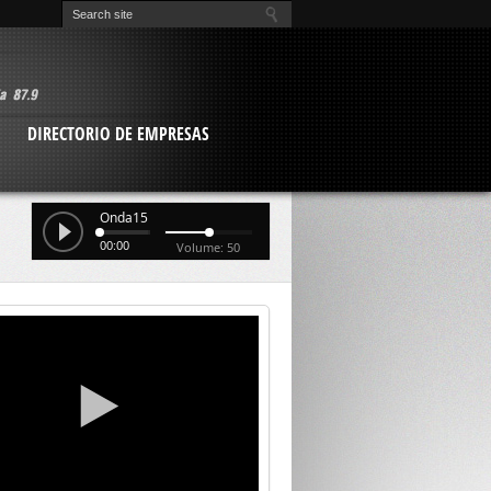
O
DIRECTORIO DE EMPRESAS
Onda15
00:00
Volume: 50