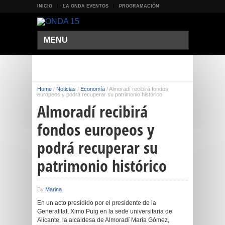
INICIO
LA ONDA EVENTOS
PROGRAMACIÓN
MENU
Home
/
Noticias
/
Economía
/
Almoradí recibirá fondos
europeos y podrá recuperar su patrimonio histórico
Almoradí recibirá
fondos europeos y
podrá recuperar su
patrimonio histórico
By
Marina
En un acto presidido por el presidente de la
Generalitat, Ximo Puig en la sede universitaria de
Alicante, la alcaldesa de Almoradí María Gómez,