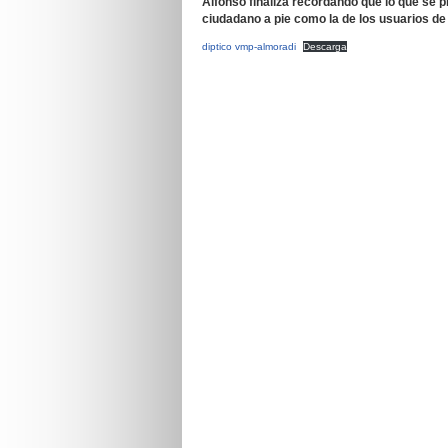
Alfonso finaliza recordando que lo que se 
ciudadano a pie como la de los usuarios de
diptico vmp-almoradi
Descarga