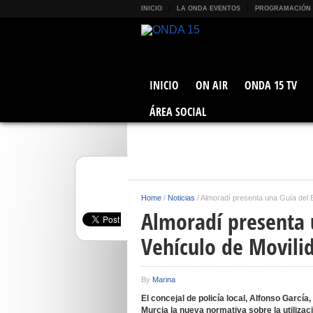
INICIO
LA ONDA EVENTOS
PROGRAMACIÓN
INICIO
ON AIR
ONDA 15 TV
ÁREA SOCIAL
Home
/
Noticias
/
Almoradí presenta una Guía del 
Almoradí presenta 
Vehículo de Movili
By
Marina
El concejal de policía local, Alfonso García,
Murcia la nueva normativa sobre la utilizac