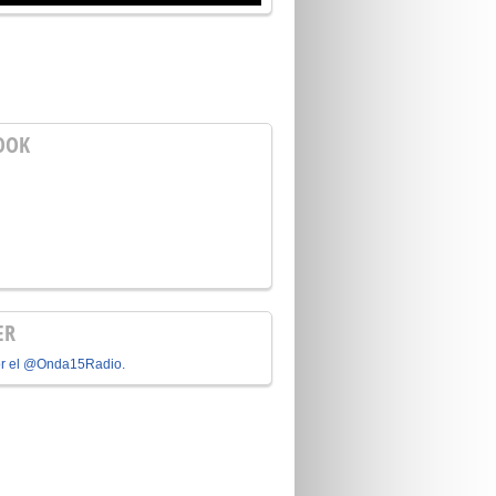
OOK
ER
or el @Onda15Radio.