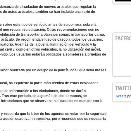
ordenanza de circulación de nuevos artículos que regulan la
ás de estos artículos, también se han incluido una serie de
 sobre este tipo de vehículo antes de su compra, sobre la
l que regulan su utilización. Otras recomendaciones son no
rohibición de transportar a otras personas, ni transportar carga,
FACEB
 artículo. Se recomienda el uso de casco a todos los usuarios,
gatorio. Además de la buena iluminación del vehículo y la
 civil y, como en otros vehículos, la no utilización del móvil,
onido. Los usuarios estarán obligados a someterse a pruebas de
labor realizada por un equipo de la policía local, que lleva meses
ía local, ha expuesto la parte más técnica de estas novedades.
TWITT
se de información a los ciudadanos, donde se darán
s. Tras este periodo, de algo más de dos semanas, se
Tweets p
 infracciones que se observen en el caso de no cumplir con la
to y recuerda que la labor de los agentes es velar por la seguridad
la acción coactiva ni represiva, pero reconoce que es necesaria