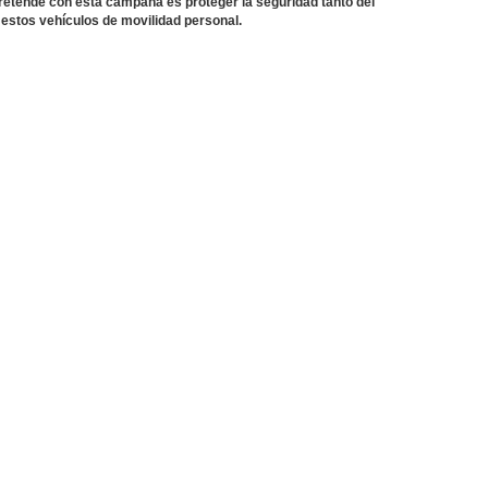
pretende con esta campaña es proteger la seguridad tanto del
 estos vehículos de movilidad personal.