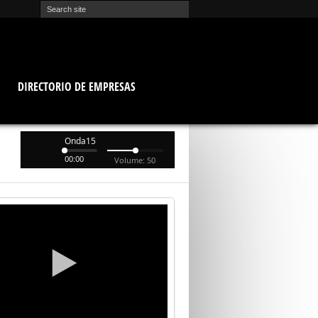
O
DIRECTORIO DE EMPRESAS
Onda15
00:00
Volume: 50