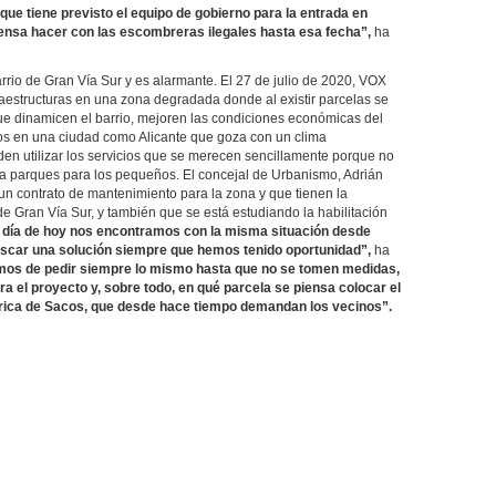
que tiene previsto el equipo de gobierno para la entrada en
ensa hacer con las escombreras ilegales hasta esa fecha”,
ha
rrio de Gran Vía Sur y es alarmante. El 27 de julio de 2020, VOX
nfraestructuras en una zona degradada donde al existir parcelas se
ue dinamicen el barrio, mejoren las condiciones económicas del
lios en una ciudad como Alicante que goza con un clima
eden utilizar los servicios que se merecen sencillamente porque no
s a parques para los pequeños. El concejal de Urbanismo, Adrián
 un contrato de mantenimiento para la zona y que tienen la
 de Gran Vía Sur, y también que se está estudiando la habilitación
 día de hoy nos encontramos con la misma situación desde
scar una solución siempre que hemos tenido oportunidad”,
ha
mos de pedir siempre lo mismo hasta que no se tomen medidas,
 el proyecto y, sobre todo, en qué parcela se piensa colocar el
rica de Sacos, que desde hace tiempo demandan los vecinos”.