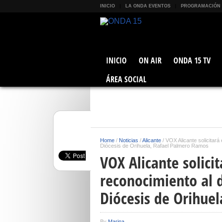
INICIO
LA ONDA EVENTOS
PROGRAMACIÓN
INICIO
ON AIR
ONDA 15 TV
ÁREA SOCIAL
Home
/
Noticias
/
Alicante
/
VOX Alicante solicitará
Diócesis de Orihuela, Rafael Palmero Ramos
VOX Alicante solici
reconocimiento al 
Diócesis de Orihue
By
Marina