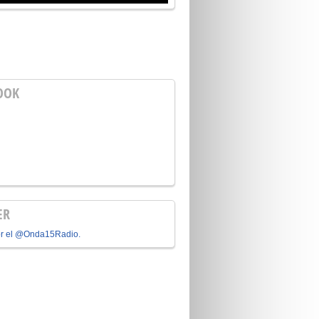
OOK
ER
or el @Onda15Radio.