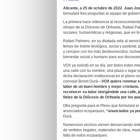
Alicante, a 25 de octubre de 2022
.
Juan Jos
formulará tres preguntas al equipo de gobiern
La primera hace referencia al reconocimien
obispo de la Diócesis de Orihuela, Rafael P
sociales, humanísticas y religiosas, que en 
Rafael Palmero, en su dilatada vida al servici
temas de índole teológica, social y pastoral, 
y cercano con los más desfavorecidos, lucha
bienestar social y humano para sus diocesan
VOX ya solicitó en su día, por todos estos m
una calle con su nombre, una plaza o lugar p
dicha declaración institucional en el pleno 
concejal Bonet Durá—
VOX quiere retomar e
labor de un buen hombre y mejor cristiano, 
reconocer su labor otorgándole una calle, 
fieles de la Diócesis de Orihuela por los qu
Otra pregunta para el Pleno que formulará el
anunciados ecoparques,
“anunciados ya por
Durá.
Numerosos vecinos vienen denunciando sistem
de vertidos ilegales, materiales de obra, m
falta de estos ecoparques.