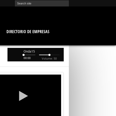
O
DIRECTORIO DE EMPRESAS
Onda15
00:00
Volume: 50