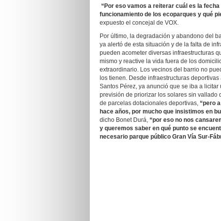
“Por eso vamos a reiterar cuál es la fecha 
funcionamiento de los ecoparques y qué pi
expuesto el concejal de VOX.
Por último, la degradación y abandono del ba
ya alertó de esta situación y de la falta de i
pueden acometer diversas infraestructuras q
mismo y reactive la vida fuera de los domici
extraordinario. Los vecinos del barrio no pu
los tienen. Desde infraestructuras deportiva
Santos Pérez, ya anunció que se iba a licitar
previsión de priorizar los solares sin vallado
de parcelas dotacionales deportivas,
“pero a
hace años, por mucho que insistimos en bu
dicho Bonet Durá,
“por eso no nos cansare
y queremos saber en qué punto se encuentra
necesario parque público Gran Vía Sur-Fáb