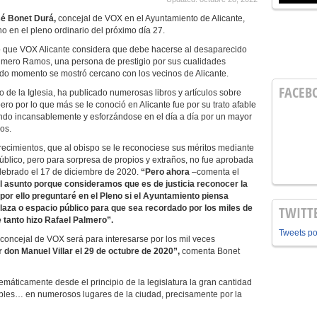
é Bonet Durá,
concejal de VOX en el Ayuntamiento de Alicante,
o en el pleno ordinario del próximo día 27.
to que VOX Alicante considera que debe hacerse al desaparecido
almero Ramos, una persona de prestigio por sus cualidades
todo momento se mostró cercano con los vecinos de Alicante.
FACEB
o de la Iglesia, ha publicado numerosas libros y artículos sobre
pero por lo que más se le conoció en Alicante fue por su trato afable
ndo incansablemente y esforzándose en el día a día por un mayor
os.
erecimientos, que al obispo se le reconociese sus méritos mediante
úblico, pero para sorpresa de propios y extraños, no fue aprobada
celebrado el 17 de diciembre de 2020.
“Pero ahora
–comenta el
l asunto porque consideramos que es de justicia reconocer la
por ello preguntaré en el Pleno si el Ayuntamiento piensa
plaza o espacio público para que sea recordado por los miles de
TWITT
e tanto hizo Rafael Palmero”.
Tweets p
 concejal de VOX será para interesarse por los mil veces
 don Manuel Villar el 29 de octubre de 2020”,
comenta Bonet
áticamente desde el principio de la legislatura la gran cantidad
uebles… en numerosos lugares de la ciudad, precisamente por la