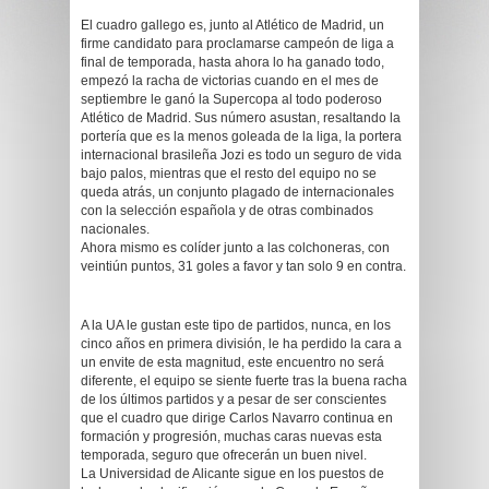
El cuadro gallego es, junto al Atlético de Madrid, un
firme candidato para proclamarse campeón de liga a
final de temporada, hasta ahora lo ha ganado todo,
empezó la racha de victorias cuando en el mes de
septiembre le ganó la Supercopa al todo poderoso
Atlético de Madrid. Sus número asustan, resaltando la
portería que es la menos goleada de la liga, la portera
internacional brasileña Jozi es todo un seguro de vida
bajo palos, mientras que el resto del equipo no se
queda atrás, un conjunto plagado de internacionales
con la selección española y de otras combinados
nacionales.
Ahora mismo es colíder junto a las colchoneras, con
veintiún puntos, 31 goles a favor y tan solo 9 en contra.
A la UA le gustan este tipo de partidos, nunca, en los
cinco años en primera división, le ha perdido la cara a
un envite de esta magnitud, este encuentro no será
diferente, el equipo se siente fuerte tras la buena racha
de los últimos partidos y a pesar de ser conscientes
que el cuadro que dirige Carlos Navarro continua en
formación y progresión, muchas caras nuevas esta
temporada, seguro que ofrecerán un buen nivel.
La Universidad de Alicante sigue en los puestos de