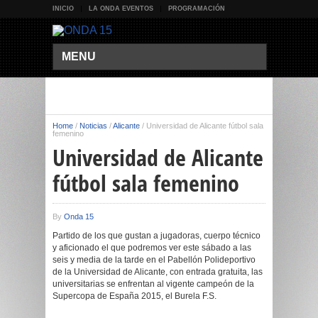
INICIO
LA ONDA EVENTOS
PROGRAMACIÓN
MENU
Home
/
Noticias
/
Alicante
/
Universidad de Alicante fútbol sala
femenino
Universidad de Alicante
fútbol sala femenino
By
Onda 15
Partido de los que gustan a jugadoras, cuerpo técnico
y aficionado el que podremos ver este sábado a las
seis y media de la tarde en el Pabellón Polideportivo
de la Universidad de Alicante, con entrada gratuita, las
universitarias se enfrentan al vigente campeón de la
Supercopa de España 2015, el Burela F.S.