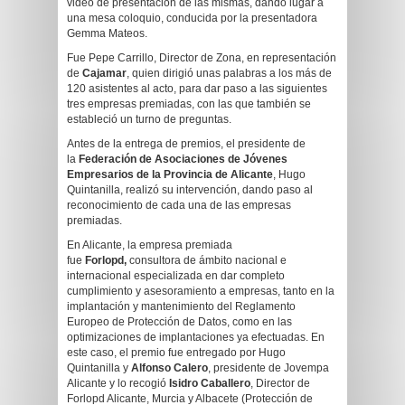
video de presentación de las mismas, dando lugar a
una mesa coloquio, conducida por la presentadora
Gemma Mateos.
Fue Pepe Carrillo, Director de Zona, en representación
de
Cajamar
, quien dirigió unas palabras a los más de
120 asistentes al acto, para dar paso a las siguientes
tres empresas premiadas, con las que también se
estableció un turno de preguntas.
Antes de la entrega de premios, el presidente de
la
Federación de Asociaciones de Jóvenes
Empresarios de la Provincia de Alicante
, Hugo
Quintanilla, realizó su intervención, dando paso al
reconocimiento de cada una de las empresas
premiadas.
En Alicante, la empresa premiada
fue
Forlopd,
consultora de ámbito nacional e
internacional especializada en dar completo
cumplimiento y asesoramiento a empresas, tanto en la
implantación y mantenimiento del Reglamento
Europeo de Protección de Datos, como en las
optimizaciones de implantaciones ya efectuadas. En
este caso, el premio fue entregado por Hugo
Quintanilla y
Alfonso Calero
, presidente de Jovempa
Alicante y lo recogió
Isidro Caballero
, Director de
Forlopd Alicante, Murcia y Albacete (Protección de