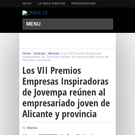
INICIO
LA ONDA EVENTOS
PROGRAMACIÓN
MENU
Home
/
Noticias
/
Alicante
/
Los VII Premios Empresas
Inspiradoras de Jovempa reúnen al empresariado joven de
Alicante y provincia
Los VII Premios
Empresas Inspiradoras
de Jovempa reúnen al
empresariado joven de
Alicante y provincia
By
Marina