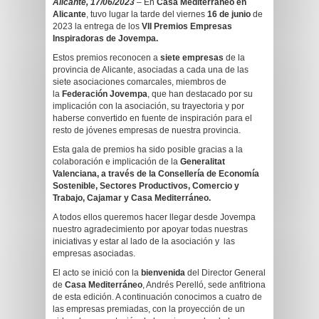
Alicante, 17/06/2023
– En
Casa Mediterráneo en
Alicante
, tuvo lugar la tarde del viernes
16 de junio
de
2023 la entrega de los
VII Premios Empresas
Inspiradoras de Jovempa.
Estos premios reconocen a
siete empresas
de la
provincia de Alicante, asociadas a cada una de las
siete asociaciones comarcales, miembros de
la
Federación Jovempa
, que han destacado por su
implicación con la asociación, su trayectoria y por
haberse convertido en fuente de inspiración para el
resto de jóvenes empresas de nuestra provincia.
Esta gala de premios ha sido posible gracias a la
colaboración e implicación de la
Generalitat
Valenciana, a través de la Consellería de Economía
Sostenible, Sectores Productivos, Comercio y
Trabajo, Cajamar y Casa Mediterráneo.
A todos ellos queremos hacer llegar desde Jovempa
nuestro agradecimiento por apoyar todas nuestras
iniciativas y estar al lado de la asociación y las
empresas asociadas.
El acto se inició con la
bienvenida
del Director General
de
Casa Mediterráneo
, Andrés Perelló, sede anfitriona
de esta edición. A continuación conocimos a cuatro de
las empresas premiadas, con la proyección de un