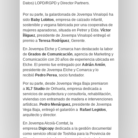
Datos) LOPD/RGPD y Director Partners.
Por su parte, la galardonada de Jovempa Vinalopó ha
sido
Baby Lobitos
, empresa de calzado infantil,
sostenible y vegana fabricada por una cooperativa de
mujeres aparadoras, situada en Petrer y Elda.
Víctor
Íñiguez
, presidente de Jovempa Vinalopó entregó el
premio a
Teresa Rodríguez
, Gerente.
En Jovempa Elche y Comarca han destacado la labor
de
Grados de Comunicación
, agencia de Marketing y
Comunicación con 20 años de experiencia ubicada en
Elche. El premio fue entregado por
Adrián Antón
,
presidente de Jovempa Elche y Comarca y lo
recibió
Pedro Perea
, socio fundador.
Por su parte, desde Jovempa Vega Baja premiaron
a
XL7 Studio
de Orihuela, empresa dedicada a
servicios de arquitectura y consultoría, rehabilitación,
viviendas con entramado de madera e intervenciones
artísticas.
Pedro Menárguez,
presidente de Jovempa
Vega Baja, entregó el galardón a
Rafael Legidos
,
arquitecto y director.
En Jovempa Alcoià-Comtat, la
empresa
Digicopy
dedicada a la gestión documental
como servicio oficial de Toshiba para la Provincia de