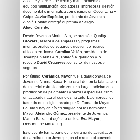
Alicante y servicio de venta y mantenimiento de
equipos multifunción, copiadoras, impresoras, gestión
documental e informática con oficinas en Cocentaina y
Calpe.
Javier Expósito
, presidente de Jovempa
Alcoià-Comtat entregó el premio a
Sergio
Abad
, Gerente.
Desde Jovempa Marina Alta, se premió a
Quality
Brokers
, asesoría de empresas y programas
internacionales de seguros y gestión de riesgos
ubicada en Jávea.
Carolina Vallés
, presidenta de
Jovempa Marina Alta, entregó el galardón y lo
recogió
David Cruanyes
, consultor de riesgos y
seguros.
Por último,
Cerámica Mayor,
fue la galardonada de
Jovempa Marina Baixa. Empresa líder en la fabricación
de material extrusionado con una larga tradición en la
producción de pavimentos y piezas especiales, tanto
en acabado natural como esmaltado. La empresa fue
fundada en el siglo pasado por D. Fernando Mayor
Boluda y hoy en día es dirigida por los hermanos
Mayor.
Alejandro Gómez
, presidente de Jovempa
Marina Baixa entregó el premio a
Eva Mayor
,
Directora de Marketing.
Este evento forma parte del programa de actividades
desarrollado por Jovempa, en el marco del convenio