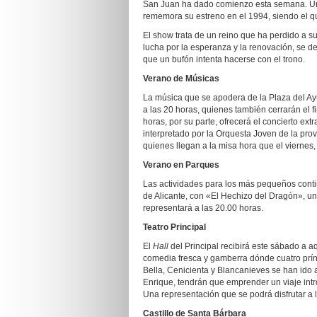
San Juan ha dado comienzo esta semana. Un
rememora su estreno en el 1994, siendo el qu
El show trata de un reino que ha perdido a su 
lucha por la esperanza y la renovación, se de
que un bufón intenta hacerse con el trono.
Verano de Músicas
La música que se apodera de la Plaza del Ay
a las 20 horas, quienes también cerrarán el 
horas, por su parte, ofrecerá el concierto ex
interpretado por la Orquesta Joven de la provi
quienes llegan a la misa hora que el viernes
Verano en Parques
Las actividades para los más pequeños contin
de Alicante, con «El Hechizo del Dragón», un
representará a las 20.00 horas.
Teatro Principal
El
Hall
del Principal recibirá este sábado a 
comedia fresca y gamberra dónde cuatro prín
Bella, Cenicienta y Blancanieves se han ido 
Enrique, tendrán que emprender un viaje in
Una representación que se podrá disfrutar a
Castillo de Santa Bárbara