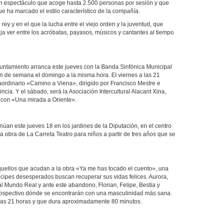
 espectáculo que acoge hasta 2.500 personas por sesión y que
e ha marcado el estilo característico de la compañía.
rey y en el que la lucha entre el viejo orden y la juventud, que
ja ver entre los acróbatas, payasos, músicos y cantantes al tiempo
untamiento arranca este jueves con la Banda Sinfónica Municipal
fin de semana el domingo a la misma hora. El viernes a las 21
traordinario «Camino a Viena», dirigido por Francisco Mestre e
ncia. Y el sábado, será la Asociación Intercultural Alacant Xina,
, con «Una mirada a Oriente».
úan este jueves 18 en los jardines de la Diputación, en el centro
a obra de La Carreta Teatro para niños a partir de tres años que se
aquellos que acudan a la obra «Ya me has tocado el cuento», una
cipes desesperados buscan recuperar sus vidas felices. Aurora,
al Mundo Real y ante este abandono, Florian, Felipe, Bestia y
trospectivo dónde se encontrarán con una masculinidad más sana.
 las 21 horas y que dura aproximadamente 80 minutos.