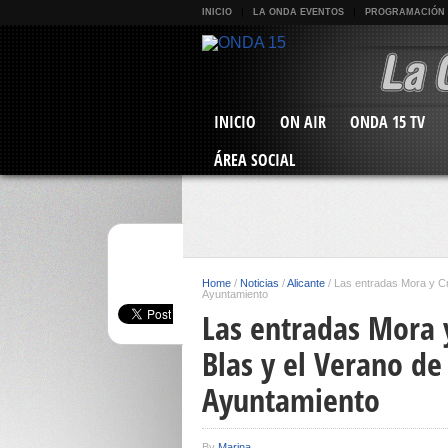
INICIO
LA ONDA EVENTOS
PROGRAMACIÓN
INICIO
ON AIR
ONDA 15 TV
ÁREA SOCIAL
Home
/
Noticias
/
Alicante
/
Las entradas Mora y Cr
Ayuntamiento
Las entradas Mora 
Blas y el Verano de
Ayuntamiento
By
Marina