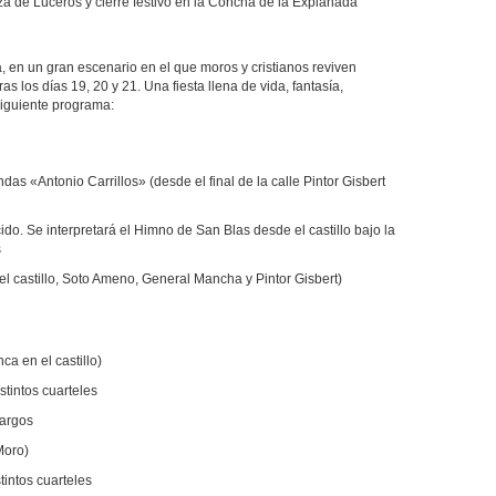
za de Luceros y cierre festivo en la Concha de la Explanada
, en un gran escenario en el que moros y cristianos reviven
s los días 19, 20 y 21. Una fiesta llena de vida, fantasía,
 siguiente programa:
as «Antonio Carrillos» (desde el final de la calle Pintor Gisbert
ido. Se interpretará el Himno de San Blas desde el castillo bajo la
s
l castillo, Soto Ameno, General Mancha y Pintor Gisbert)
ca en el castillo)
stintos cuarteles
Cargos
Moro)
tintos cuarteles