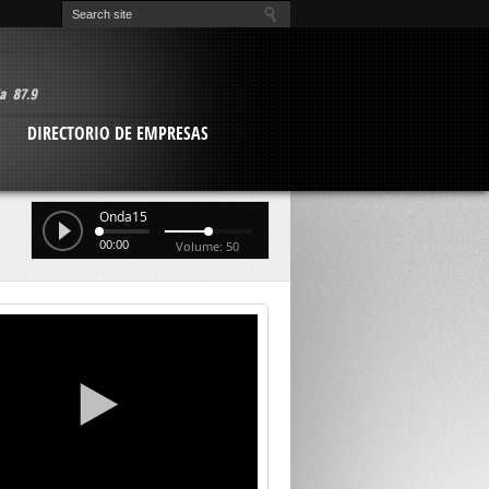
O
DIRECTORIO DE EMPRESAS
Onda15
00:00
Volume: 50