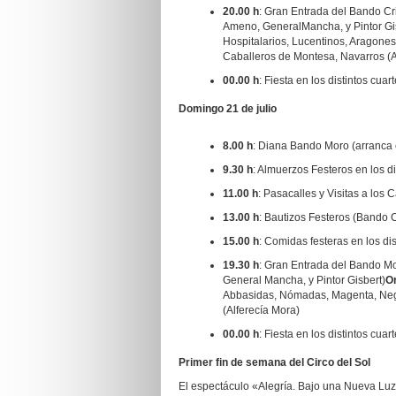
20.00 h
: Gran Entrada del Bando Cri
Ameno, GeneralMancha, y Pintor Gi
Hospitalarios, Lucentinos, Aragone
Caballeros de Montesa, Navarros (Al
00.00 h
: Fiesta en los distintos cuart
Domingo 21 de julio
8.00 h
: Diana Bando Moro (arranca e
9.30 h
: Almuerzos Festeros en los di
11.00 h
: Pasacalles y Visitas a los 
13.00 h
: Bautizos Festeros (Bando C
15.00 h
: Comidas festeras en los dis
19.30 h
: Gran Entrada del Bando Mor
General Mancha, y Pintor Gisbert)
Or
Abbasidas, Nómadas, Magenta, Negr
(Alferecía Mora)
00.00 h
: Fiesta en los distintos cuar
Primer fin de semana del Circo del Sol
El espectáculo «Alegría. Bajo una Nueva Luz