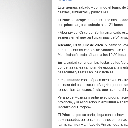
Este viernes, sábado y domingo el barrio de 
desfiles, almuerzos y pasacalles
El Principal acoge la obra «Ya me has tocado
sus princesas, este sábado a las 21 horas
«Alegría» del Circo del Sol ha arrancado e
sesión y en el que participan más de 54 artis
Alicante, 18 de julio de 2024.
Alicante se le
que transforma» con las actividades este fin 
Manifestación este sábado a las 19.30 horas
En la ciudad continúan las fiestas de los Mor
dónde las calles cambian de época a la medie
pasacalles y fiestas en los cuarteles.
Y continuando con la época medieval, el Circ
disfrutar del espectáculo «Alegría», donde un
renovación. Un espectáculo que acoge a 54 a
Verano de Músicas mantiene su programación
provincia, y la Asociación Intercultural Alac
Hechizo del Dragón».
El Principal por su parte, llega con el show 
desesperados por encontrar a sus princesas y
la misma línea y al Patio de Armas llega Isma