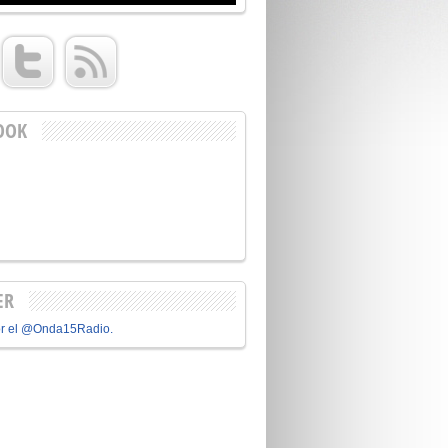
OOK
ER
or el @Onda15Radio.