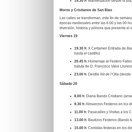
19.30 h
: Manifestación desde la pla
Moros y Cristianos de San Blas
Las calles se transforman, este fin de semana
épocas medievales entre las 8.00 y las 00 hora
diversión, historia y pólvora que presenta el
Viernes 19
19.30 h
: X Certamen Entrada de Band
hasta el castillo)
20.45 h
: Homenaje al Festero Fallec
batuta de D. Francisco Valor Lloren
23.00 h
: Desfile
Nit de l’Olla
(desde e
Sábado 20
8.00 h
: Diana Bando Cristiano (arran
9.30 h
: Almuerzos Festeros en los di
11.00 h
: Pasacalles y Visitas a los 
13.00 h
: Bautizos Festeros (Bando 
15.00 h
: Comidas festeras en los dis