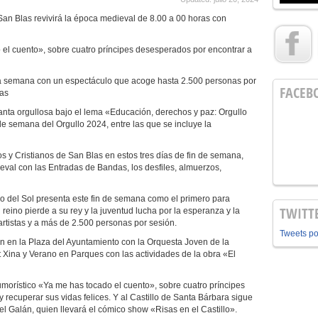
San Blas revivirá la época medieval de 8.00 a 00 horas con
 el cuento», sobre cuatro príncipes desesperados por encontrar a
sta semana con un espectáculo que acoge hasta 2.500 personas por
FACEB
tas
vanta orgullosa bajo el lema «Educación, derechos y paz: Orgullo
de semana del Orgullo 2024, entre las que se incluye la
.
os y Cristianos de San Blas en estos tres días de fin de semana,
val con las Entradas de Bandas, los desfiles, almuerzos,
o del Sol presenta este fin de semana como el primero para
TWITT
 reino pierde a su rey y la juventud lucha por la esperanza y la
rtistas y a más de 2.500 personas por sesión.
Tweets p
 en la Plaza del Ayuntamiento con la Orquesta Joven de la
ant Xina y Verano en Parques con las actividades de la obra «El
humorístico «Ya me has tocado el cuento», sobre cuatro príncipes
 recuperar sus vidas felices. Y al Castillo de Santa Bárbara sigue
el Galán, quien llevará el cómico show «Risas en el Castillo».