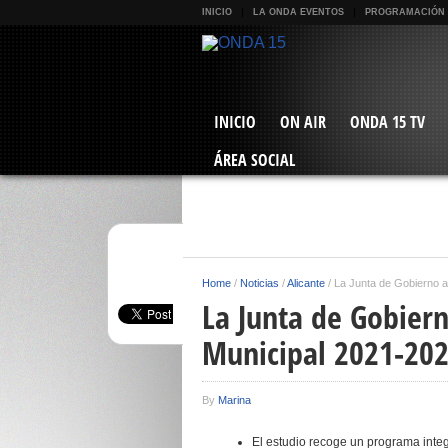
INICIO
LA ONDA EVENTOS
PROGRAMACIÓN
INICIO
ON AIR
ONDA 15 TV
ÁREA SOCIAL
Home
/
Noticias
/
Alicante
/
La Junta de Gobierno a
La Junta de Gobiern
Municipal 2021-202
By
Marina
El estudio recoge un programa integ