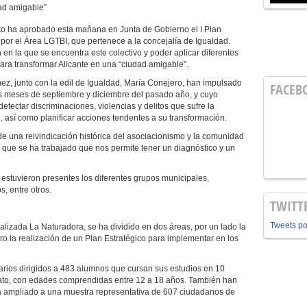
dad amigable”
o ha aprobado esta mañana en Junta de Gobierno el I Plan
por el Área LGTBI, que pertenece a la concejalía de Igualdad.
n en la que se encuentra este colectivo y poder aplicar diferentes
ara transformar Alicante en una “ciudad amigable”.
z, junto con la edil de Igualdad, María Conejero, han impulsado
FACEB
los meses de septiembre y diciembre del pasado año, y cuyo
etectar discriminaciones, violencias y delitos que sufre la
 así como planificar acciones tendentes a su transformación.
de una reivindicación histórica del asociacionismo y la comunidad
a que se ha trabajado que nos permite tener un diagnóstico y un
estuvieron presentes los diferentes grupos municipales,
s, entre otros.
TWITT
Tweets p
cializada La Naturadora, se ha dividido en dos áreas, por un lado la
tro la realización de un Plan Estratégico para implementar en los
arios dirigidos a 483 alumnos que cursan sus estudios en 10
rato, con edades comprendidas entre 12 a 18 años. También han
 ha ampliado a una muestra representativa de 607 ciudadanos de