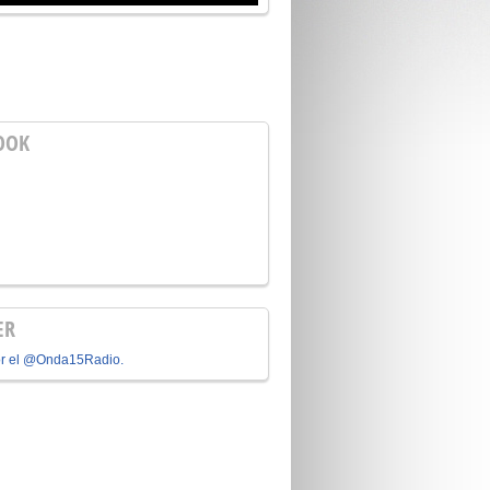
OOK
ER
or el @Onda15Radio.