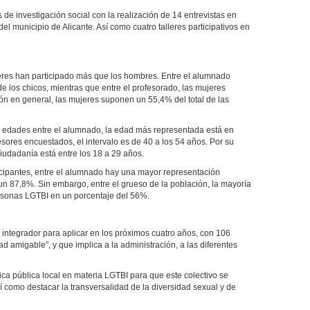
 de investigación social con la realización de 14 entrevistas en
el municipio de Alicante. Así como cuatro talleres participativos en
jeres han participado más que los hombres. Entre el alumnado
e los chicos, mientras que entre el profesorado, las mujeres
ón en general, las mujeres suponen un 55,4% del total de las
or edades entre el alumnado, la edad más representada está en
esores encuestados, el intervalo es de 40 a los 54 años. Por su
ciudadanía está entre los 18 a 29 años.
ticipantes, entre el alumnado hay una mayor representación
n 87,8%. Sin embargo, entre el grueso de la población, la mayoría
rsonas LGTBI en un porcentaje del 56%.
integrador para aplicar en los próximos cuatro años, con 106
ad amigable”, y que implica a la administración, a las diferentes
tica pública local en materia LGTBI para que este colectivo se
sí como destacar la transversalidad de la diversidad sexual y de