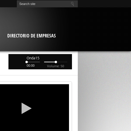
O
DIRECTORIO DE EMPRESAS
Onda15
00:00
Volume: 50