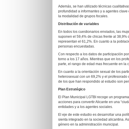
Además, se han utilizado técnicas cualitativas
profundidad a informantes y a agentes clave d
la modalidad de grupos focales.
Distribución de variables
En todos los cuestionarios enviados, las mu
suponen el 59,4% de chicas frente al 38,9% d
representan el 61,2%. En cuanto a la poblaci
personas encuestadas.
Con respecto a los datos de participación p
torno a los 17 años. Mientras que en los prof
parte, el rango de edad mas frecuente en la 
En cuanto a la orientación sexual de los par
heterosexual con un 69,2% y el profesorado u
de los que han respondido al estudio son pe
Plan Estratégico
El Plan Municipal LGTBI recoge un programa 
acciones para convertir Alicante en una “ciud
entidades y a los agentes sociales.
El eje de este estudio es desarrollar una polí
sienta integrado en la sociedad alicantina. A
género en la administración municipal.