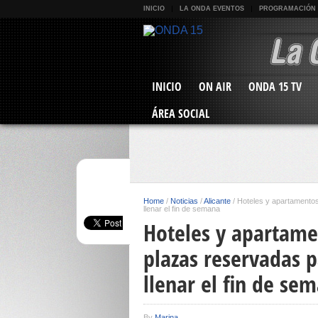
INICIO
LA ONDA EVENTOS
PROGRAMACIÓN
INICIO
ON AIR
ONDA 15 TV
ÁREA SOCIAL
Home
/
Noticias
/
Alicante
/
Hoteles y apartamentos
llenar el fin de semana
Hoteles y apartame
plazas reservadas 
llenar el fin de se
By
Marina