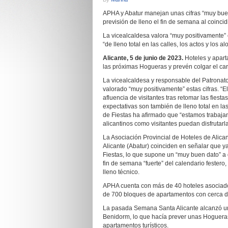
APHA y Abatur manejan unas cifras “muy bue
previsión de lleno el fin de semana al coincid
La vicealcaldesa valora “muy positivamente” 
“de lleno total en las calles, los actos y l
Alicante, 5 de junio de 2023.
Hoteles y apart
las próximas Hogueras y prevén colgar el cart
La vicealcaldesa y responsable del Patrona
valorado “muy positivamente” estas cifras. “E
afluencia de visitantes tras retomar las fies
expectativas son también de lleno total en las
de Fiestas ha afirmado que “estamos trabaja
alicantinos como visitantes puedan disfrutarl
La Asociación Provincial de Hoteles de Alica
Alicante (Abatur) coinciden en señalar que y
Fiestas, lo que supone un “muy buen dato” 
fin de semana “fuerte” del calendario festero
lleno técnico.
APHA cuenta con más de 40 hoteles asociad
de 700 bloques de apartamentos con cerca d
La pasada Semana Santa Alicante alcanzó u
Benidorm, lo que hacía prever unas Hogueras 
apartamentos turísticos.