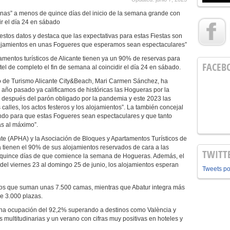
nas” a menos de quince días del inicio de la semana grande con
ir el día 24 en sábado
estos datos y destaca que las expectativas para estas Fiestas son
os alojamientos en unas Fogueres que esperamos sean espectaculares”
amentos turísticos de Alicante tienen ya un 90% de reservas para
FACEB
el de completo el fin de semana al coincidir el día 24 en sábado.
to de Turismo Alicante City&Beach, Mari Carmen Sánchez, ha
l año pasado ya calificamos de históricas las Hogueras por la
tas después del parón obligado por la pandemia y este 2023 las
 calles, los actos festeros y los alojamientos”. La también concejal
ndo para que estas Fogueres sean espectaculares y que tanto
as al máximo”.
nte (APHA) y la Asociación de Bloques y Apartamentos Turísticos de
a tienen el 90% de sus alojamientos reservados de cara a las
TWITT
a quince días de que comience la semana de Hogueras. Además, el
, del viernes 23 al domingo 25 de junio, los alojamientos esperan
Tweets p
os que suman unas 7.500 camas, mientras que Abatur integra más
e 3.000 plazas.
na ocupación del 92,2% superando a destinos como València y
multitudinarias y un verano con cifras muy positivas en hoteles y