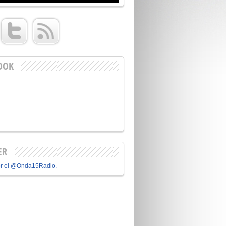
OOK
ER
or el @Onda15Radio.