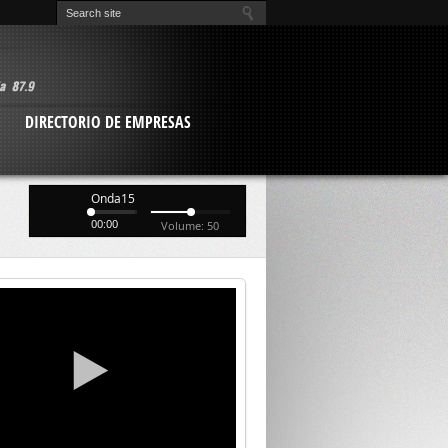
O
DIRECTORIO DE EMPRESAS
Onda15
00:00
Volume: 50