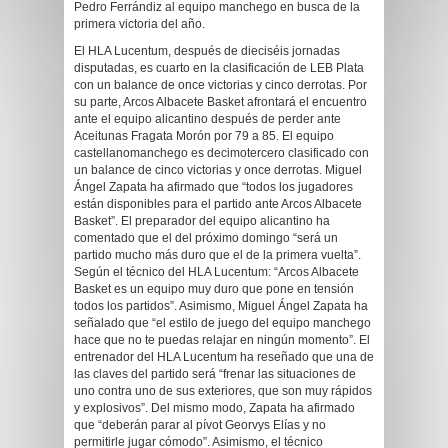
Pedro Ferrándiz al equipo manchego en busca de la
primera victoria del año.
El HLA Lucentum, después de dieciséis jornadas
disputadas, es cuarto en la clasificación de LEB Plata
con un balance de once victorias y cinco derrotas. Por
su parte, Arcos Albacete Basket afrontará el encuentro
ante el equipo alicantino después de perder ante
Aceitunas Fragata Morón por 79 a 85. El equipo
castellanomanchego es decimotercero clasificado con
un balance de cinco victorias y once derrotas. Miguel
Ángel Zapata ha afirmado que “todos los jugadores
están disponibles para el partido ante Arcos Albacete
Basket”. El preparador del equipo alicantino ha
comentado que el del próximo domingo “será un
partido mucho más duro que el de la primera vuelta”.
Según el técnico del HLA Lucentum: “Arcos Albacete
Basket es un equipo muy duro que pone en tensión
todos los partidos”. Asimismo, Miguel Ángel Zapata ha
señalado que “el estilo de juego del equipo manchego
hace que no te puedas relajar en ningún momento”. El
entrenador del HLA Lucentum ha reseñado que una de
las claves del partido será “frenar las situaciones de
uno contra uno de sus exteriores, que son muy rápidos
y explosivos”. Del mismo modo, Zapata ha afirmado
que “deberán parar al pívot Georvys Elías y no
permitirle jugar cómodo”. Asimismo, el técnico