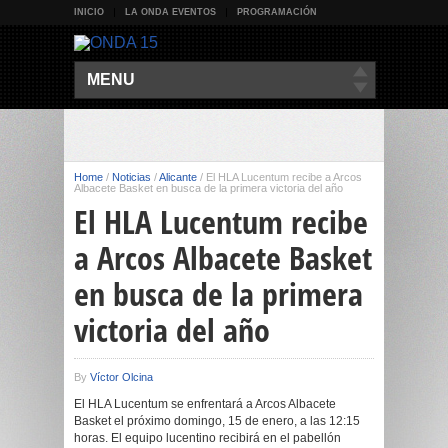
INICIO
LA ONDA EVENTOS
PROGRAMACIÓN
MENU
Home
/
Noticias
/
Alicante
/
El HLA Lucentum recibe a Arcos
Albacete Basket en busca de la primera victoria del año
El HLA Lucentum recibe
a Arcos Albacete Basket
en busca de la primera
victoria del año
By
Víctor Olcina
El HLA Lucentum se enfrentará a Arcos Albacete
Basket el próximo domingo, 15 de enero, a las 12:15
horas. El equipo lucentino recibirá en el pabellón