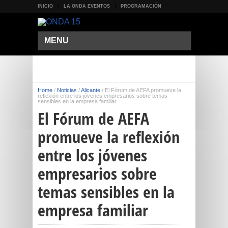
INICIO
LA ONDA EVENTOS
PROGRAMACIÓN
MENU
Home
/
Noticias
/
Alicante
/
El Fórum de AEFA promueve la
reflexión entre los jóvenes empresarios sobre temas
sensibles en la empresa familiar
El Fórum de AEFA
promueve la reflexión
entre los jóvenes
empresarios sobre
temas sensibles en la
empresa familiar