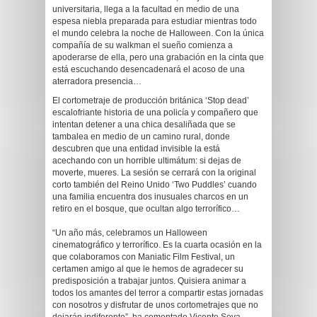
universitaria, llega a la facultad en medio de una
espesa niebla preparada para estudiar mientras todo
el mundo celebra la noche de Halloween. Con la única
compañía de su walkman el sueño comienza a
apoderarse de ella, pero una grabación en la cinta que
está escuchando desencadenará el acoso de una
aterradora presencia…
El cortometraje de producción británica ‘Stop dead’
escalofriante historia de una policía y compañero que
intentan detener a una chica desaliñada que se
tambalea en medio de un camino rural, donde
descubren que una entidad invisible la está
acechando con un horrible ultimátum: si dejas de
moverte, mueres. La sesión se cerrará con la original
corto también del Reino Unido ‘Two Puddles’ cuando
una familia encuentra dos inusuales charcos en un
retiro en el bosque, que ocultan algo terrorífico…
“Un año más, celebramos un Halloween
cinematográfico y terrorífico. Es la cuarta ocasión en la
que colaboramos con Maniatic Film Festival, un
certamen amigo al que le hemos de agradecer su
predisposición a trabajar juntos. Quisiera animar a
todos los amantes del terror a compartir estas jornadas
con nosotros y disfrutar de unos cortometrajes que no