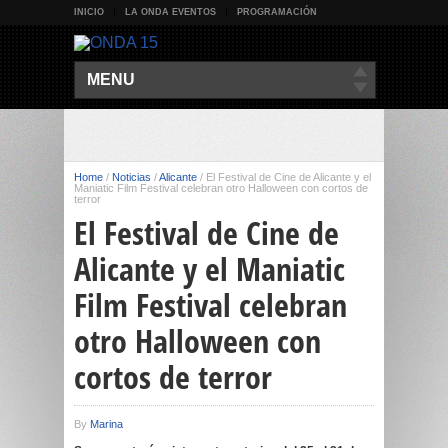
INICIO
LA ONDA EVENTOS
PROGRAMACIÓN
MENU
Home
/
Noticias
/
Alicante
/
El Festival de Cine de Alicante y el
Maniatic Film Festival celebran otro Halloween con cortos de
terror
El Festival de Cine de
Alicante y el Maniatic
Film Festival celebran
otro Halloween con
cortos de terror
By
Marina