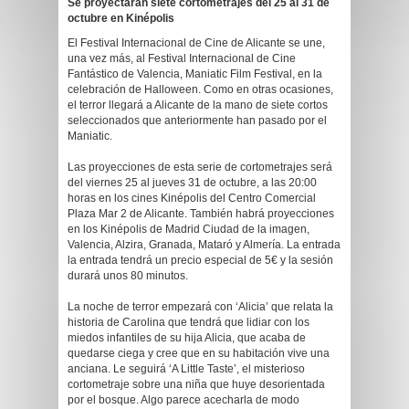
Se proyectarán siete cortometrajes del 25 al 31 de
octubre en Kinépolis
El Festival Internacional de Cine de Alicante se une,
una vez más, al Festival Internacional de Cine
Fantástico de Valencia, Maniatic Film Festival, en la
celebración de Halloween. Como en otras ocasiones,
el terror llegará a Alicante de la mano de siete cortos
seleccionados que anteriormente han pasado por el
Maniatic.
Las proyecciones de esta serie de cortometrajes será
del viernes 25 al jueves 31 de octubre, a las 20:00
horas en los cines Kinépolis del Centro Comercial
Plaza Mar 2 de Alicante. También habrá proyecciones
en los Kinépolis de Madrid Ciudad de la imagen,
Valencia, Alzira, Granada, Mataró y Almería. La entrada
la entrada tendrá un precio especial de 5€ y la sesión
durará unos 80 minutos.
La noche de terror empezará con ‘Alicia’ que relata la
historia de Carolina que tendrá que lidiar con los
miedos infantiles de su hija Alicia, que acaba de
quedarse ciega y cree que en su habitación vive una
anciana. Le seguirá ‘A Little Taste’, el misterioso
cortometraje sobre una niña que huye desorientada
por el bosque. Algo parece acecharla de modo