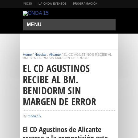
INICIO
LA ONDA EVENTOS
PROGRAMACIÓN
MENU
Home
/
Noticias
/
Alicante
/
EL CD AGUSTINOS RECIBE AL
BM. BENIDORM SIN MARGEN DE ERROR
EL CD AGUSTINOS
RECIBE AL BM.
BENIDORM SIN
MARGEN DE ERROR
By
Onda 15
El
CD Agustinos de Alicante
regresa a la competición este