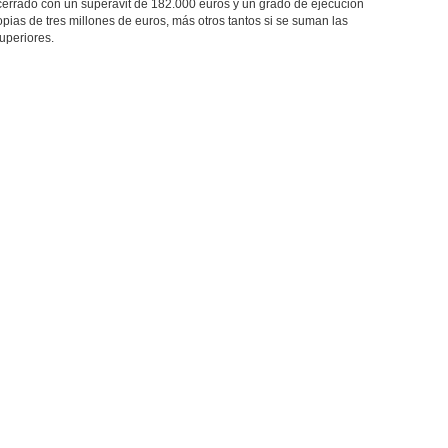
cerrado con un superávit de 182.000 euros y un grado de ejecución
opias de tres millones de euros, más otros tantos si se suman las
superiores.