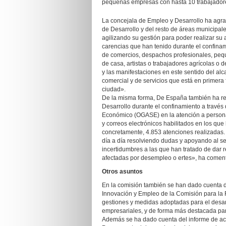
pequeñas empresas con hasta 10 trabajador
La concejala de Empleo y Desarrollo ha agra
de Desarrollo y del resto de áreas municipal
agilizando su gestión para poder realizar su 
carencias que han tenido durante el confinami
de comercios, despachos profesionales, pe
de casa, artistas o trabajadores agrícolas o
y las manifestaciones en este sentido del alc
comercial y de servicios que está en primera
ciudad».
De la misma forma, De España también ha resa
Desarrollo durante el confinamiento a través
Económico (OGASE) en la atención a persona
y correos electrónicos habilitados en los que
concretamente, 4.853 atenciones realizadas.
día a día resolviendo dudas y apoyando al se
incertidumbres a las que han tratado de dar r
afectadas por desempleo o ertes», ha coment
Otros asuntos
En la comisión también se han dado cuenta d
Innovación y Empleo de la Comisión para la
gestiones y medidas adoptadas para el desarro
empresariales, y de forma más destacada para
Además se ha dado cuenta del informe de act