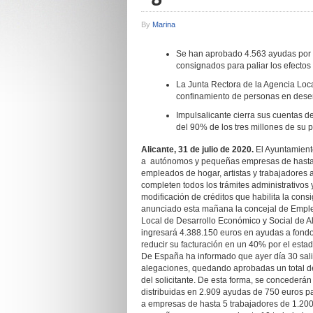
By
Marina
Se han aprobado 4.563 ayudas por u
consignados para paliar los efecto
La Junta Rectora de la Agencia Loca
confinamiento de personas en des
Impulsalicante cierra sus cuentas 
del 90% de los tres millones de su 
Alicante, 31 de julio de 2020.
El Ayuntamient
a autónomos y pequeñas empresas de hasta 
empleados de hogar, artistas y trabajadores a
completen todos los trámites administrativos y
modificación de créditos que habilita la consi
anunciado esta mañana la concejal de Empleo
Local de Desarrollo Económico y Social de Alic
ingresará 4.388.150 euros en ayudas a fondo 
reducir su facturación en un 40% por el esta
De España ha informado que ayer día 30 salió 
alegaciones, quedando aprobadas un total de
del solicitante. De esta forma, se concederá
distribuidas en 2.909 ayudas de 750 euros 
a empresas de hasta 5 trabajadores de 1.20