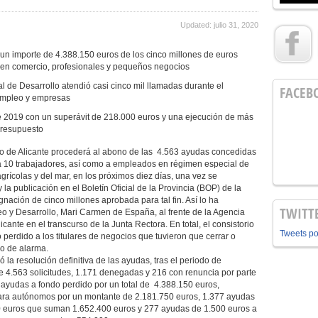
Updated: julio 31, 2020
n importe de 4.388.150 euros de los cinco millones de euros
s en comercio, profesionales y pequeños negocios
l de Desarrollo atendió casi cinco mil llamadas durante el
FACEB
empleo y empresas
de 2019 con un superávit de 218.000 euros y una ejecución de más
presupuesto
o de Alicante procederá al abono de las 4.563 ayudas concedidas
10 trabajadores, así como a empleados en régimen especial de
grícolas y del mar, en los próximos diez días, una vez se
 la publicación en el Boletín Oficial de la Provincia (BOP) de la
gnación de cinco millones aprobada para tal fin. Así lo ha
TWITT
 y Desarrollo, Mari Carmen de España, al frente de la Agencia
ante en el transcurso de la Junta Rectora. En total, el consistorio
Tweets p
perdido a los titulares de negocios que tuvieron que cerrar o
do de alarma.
la resolución definitiva de las ayudas, tras el periodo de
 4.563 solicitudes, 1.171 denegadas y 216 con renuncia por parte
n ayudas a fondo perdido por un total de 4.388.150 euros,
para autónomos por un montante de 2.181.750 euros, 1.377 ayudas
0 euros que suman 1.652.400 euros y 277 ayudas de 1.500 euros a