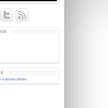
OOK
ER
or el @Onda15Radio.