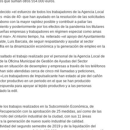
es que suman otros 554.000 euros.
decido «el esfuerzo de todos los trabajadores de la Agencia Local
es -más de 40- que han ayudado en la resolución de las solicitudes
abono con la mayor rapidez posible y contribuir a paliar las
ento y posteriormente por los efectos de la pandemia los titulares
queñas empresas y trabajadores en régimen especial como amas
 del mar». Al mismo tiempo, ha reiterado «el apoyo del Ayuntamiento
alde, Luis Barcala, de seguir respaldando y ayudar al sector
 fila en la dinamización económica y la generación de empleo en la
ltado el trabajo realizado por el personal de la Agencia Local de
 de la Oficina Municipal de Gestión de Ayudas del Sector
s en situación de desempleo y empresas a través de los teléfonos
 han sido atendidas cerca de cinco mil llamadas y peticiones,
 «Los trabajadores de Impulsalicante han estado al pie del cañón
ctor productivo en un periodo en el que se han producido
espuesta para apoyar al tejido productivo y a las personas
ado la edil.
e los trabajos realizados en la Subcomisión Económica, de
 Recuperación con la aprobación de 25 medidas, así como de las
llo del cinturón industrial de la ciudad, con sus 11 áreas
 la generación de nuevo suelo industrial de calidad.
ividad del segundo semestre de 2019 y de la liquidación del