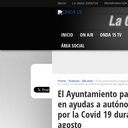
INICIO
LA ONDA EVENTOS
PROGRAMACIÓN
INICIO
ON AIR
ONDA 15 TV
ÁREA SOCIAL
Home
/
Noticias
/
Alicante
/
El Ayuntamiento pagar
la Covid 19 durante la primera quincena de agosto
El Ayuntamiento pa
en ayudas a autón
por la Covid 19 du
agosto