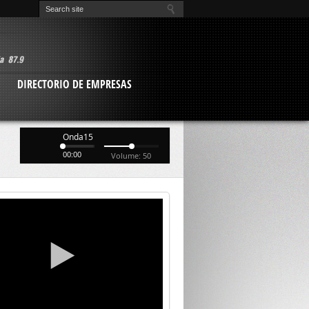
O
DIRECTORIO DE EMPRESAS
Onda15
00:00
Volume: 50