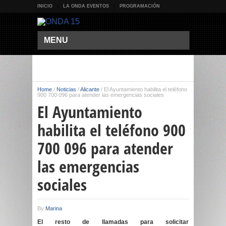
INICIO
LA ONDA EVENTOS
PROGRAMACIÓN
MENU
Home
/
Noticias
/
Alicante
/
El Ayuntamiento habilita el teléfono
900 700 096 para atender las emergencias sociales
El Ayuntamiento
habilita el teléfono 900
700 096 para atender
las emergencias
sociales
By
Marina
El resto de llamadas para solicitar