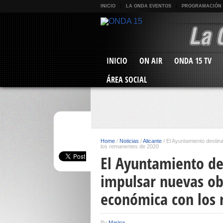
INICIO
LA ONDA EVENTOS
PROGRAMACIÓN
INICIO
ON AIR
ONDA 15 TV
ÁREA SOCIAL
Home
/
Noticias
/
Alicante
/
El Ayuntamiento destin
los remanentes de 2020
El Ayuntamiento de
impulsar nuevas ob
económica con los
By
Marina