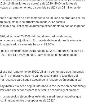
2019 (16,88 millones de euros) y de 2020 (40,04 millones de
e pago el remanente neto disponible se sitúa en 64 millones de
licado que “parte de este remanente acumulado se produce por las
lan de Ajuste que se arrastraba desde 2012 hasta su
uda municipal, así como al aumento experimentado por los ingresos
2020, alcanza el 75,85% del global realizado y abonado,
en cuenta lo adjudicado. En materia de inversiones la ejecución
 lo adjudicado se elevaría hasta el 62,05%.
 de las inversiones en 2015 fue del 63.29%, en 2016 del 36,74%,
2019 del 14,82% y en 2020, tal y como se ha anunciado, del
a el uso del remanente de 2020, Villar ha comentado que “tenemos
 será la primera, ya que no vamos a consumir la totalidad del
er recursos para seguir apoyando la recuperación económica”.
el ayuntamiento debe seguir liderando la recuperación económica y
versiones necesarias para reactivar la economía y el empleo”.
án los proyectos ejecutables este año y mediremos aquellos que
 continuidad en los presupuestos de 2022”.