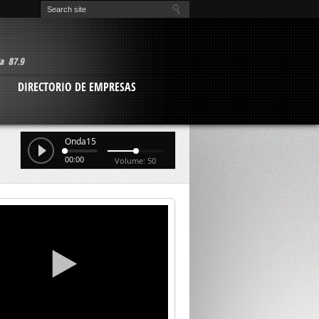
O
DIRECTORIO DE EMPRESAS
Onda15
00:00
Volume: 50