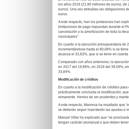
los años 2018 (21,80 millones de euros), de 
euros). Una vez detraídas las obligaciones d
euros.
A este respecto, han los portavoces han exp
limitaciones de pago impuestas durante el P
cancelación y la amortización de toda la de
municipales”.
En cuanto a la ejecución presupuestaria de 
incrementándose hasta el 80,08% si se tiene 
alcanza el 33,83%, que si se tiene en cuenta
Comparado con años anteriores, la ejecución
en 2017 del 19,89%, en 2018 del 39,59%, en 
33,84%.
Modificación de créditos
En cuanto a la modificación de créditos par
prácticamente concluida la modificación, que
remanente. Hemos de ser prudentes y manten
A este respecto, Manresa ha resaltado que “
se deberán seguir inyectando las ayudas e in
Manuel Villar ha explicado que “se priorizar
tengan carácter plurianual y que deben tener