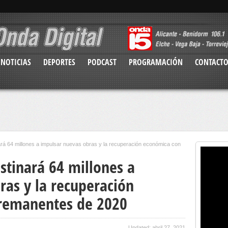
NOTICIAS
DEPORTES
PODCAST
PROGRAMACIÓN
CONTACT
ará 64 millones a impulsar nuevas obras y la recuperación económica con
stinará 64 millones a
ras y la recuperación
 remanentes de 2020
Updated: abril 27, 2021