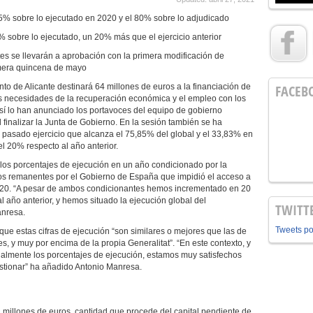
5% sobre lo ejecutado en 2020 y el 80% sobre lo adjudicado
% sobre lo ejecutado, un 20% más que el ejercicio anterior
es se llevarán a aprobación con la primera modificación de
imera quincena de mayo
to de Alicante destinará 64 millones de euros a la financiación de
FACEB
as necesidades de la recuperación económica y el empleo con los
í lo han anunciado los portavoces del equipo de gobierno
 finalizar la Junta de Gobierno. En la sesión también se ha
 pasado ejercicio que alcanza el 75,85% del global y el 33,83% en
l 20% respecto al año anterior.
 los porcentajes de ejecución en un año condicionado por la
los remanentes por el Gobierno de España que impidió el acceso a
2020. “A pesar de ambos condicionantes hemos incrementado en 20
l año anterior, y hemos situado la ejecución global del
TWITT
anresa.
Tweets p
que estas cifras de ejecución “son similares o mejores que las de
es, y muy por encima de la propia Generalitat”. “En este contexto, y
almente los porcentajes de ejecución, estamos muy satisfechos
estionar” ha añadido Antonio Manresa.
 millones de euros, cantidad que procede del capital pendiente de