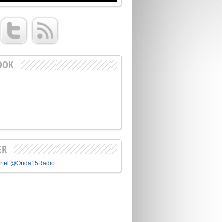
OOK
ER
or el @Onda15Radio.