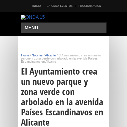
INICIO
LA ONDA EVENTOS
PROGRAMACIÓN
MENU
Home
/
Noticias
/
Alicante
/
El Ayuntamiento crea un nuevo
parque y zona verde con arbolado en la avenida Países
Escandinavos en Alicante
El Ayuntamiento crea
un nuevo parque y
zona verde con
arbolado en la avenida
Países Escandinavos en
Alicante