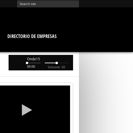
O
DIRECTORIO DE EMPRESAS
Onda15
00:00
Volume: 50