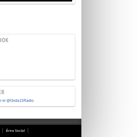
OOK
ER
or el @Onda15Radio.
Área Social