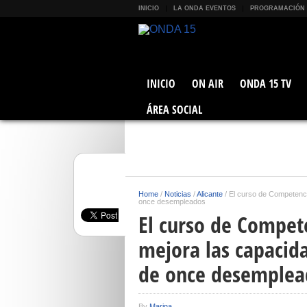
INICIO
LA ONDA EVENTOS
PROGRAMACIÓN
INICIO
ON AIR
ONDA 15 TV
ÁREA SOCIAL
Home
/
Noticias
/
Alicante
/
El curso de Competenci
once desempleados
El curso de Compet
mejora las capacida
de once desemplea
By
Marina