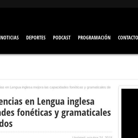
NOTICIAS
DEPORTES
PODCAST
PROGRAMACIÓN
CONTACT
as en Lengua inglesa mejora las capacidades fonéticas y gramaticales de
encias en Lengua inglesa
des fonéticas y gramaticales
dos
Updated: octubre 24, 2018