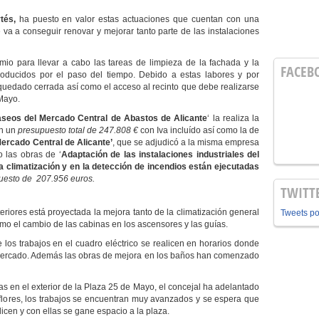
tés,
ha puesto en valor estas actuaciones que cuentan con una
 va a conseguir renovar y mejorar tanto parte de las instalaciones
io para llevar a cabo las tareas de limpieza de la fachada y la
FACEB
producidos por el paso del tiempo. Debido a estas labores y por
 quedado cerrada así como el acceso al recinto que debe realizarse
 Mayo.
aseos del Mercado Central de Abastos de Alicante
‘ la realiza la
on un
presupuesto total de 247.808 €
con Iva incluído así como la de
Mercado Central de Alicante’
, que se adjudicó a la misma empresa
o las obras de ‘
Adaptación de las instalaciones industriales del
a climatización y en la detección de incendios están ejecutadas
uesto de 207.956 euros.
TWITT
eriores está proyectada la mejora tanto de la climatización general
Tweets p
omo el cambio de las cabinas en los ascensores y las guías.
 los trabajos en el cuadro eléctrico se realicen en horarios donde
l Mercado. Además las obras de mejora en los baños han comenzado
as en el exterior de la Plaza 25 de Mayo, el concejal ha adelantado
flores, los trabajos se encuentran muy avanzados y se espera que
icen y con ellas se gane espacio a la plaza.