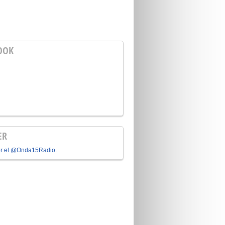
OOK
ER
or el @Onda15Radio.