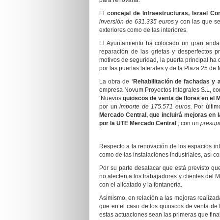
para renovarla.
El
concejal de Infraestructuras, Israel Cor
inversión de 631.335 euros
y con las que se
exteriores como de las interiores.
El Ayuntamiento ha colocado un gran andam
reparación de las grietas y desperfectos 
motivos de seguridad, la puerta principal ha
por las puertas laterales y de la Plaza 25 de
La obra de ‘
Rehabilitación de fachadas y 
empresa Novum Proyectos Integrales S.L, c
‘Nuevos
quioscos de venta de flores en el 
por un
importe de 175.571 euros.
Por últim
Mercado Central, que incluirá mejoras en l
por la UTE Mercado Central
‘, con un
presup
Respecto a la renovación de los espacios int
como de las instalaciones industriales, así c
Por su parte desatacar que está previsto que
no afecten a los trabajadores y clientes de
con el alicatado y la fontanería.
Asimismo, en relación a las mejoras realizad
que en el caso de los quioscos de venta de 
estas actuaciones sean las primeras que final