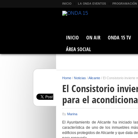
INICIO
LA ONDA EVENTOS
PROGRAMACIÓN
INICIO
ON AIR
ONDA 15 TV
ÁREA SOCIAL
Home
/
Noticias
/
Alicante
/
El Consistorio inviert
El Consistorio invi
para el acondicion
By
Marina
El Ayuntamiento de Alicante ha iniciado la
característica de uno de los inmuebles más
edificios protegidos de Alicante y que data d