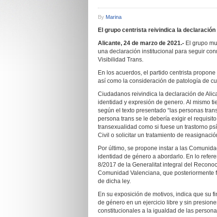
By
Marina
E
l grupo centrista reivindica la declaració
Alicante, 24 de marzo de 2021.-
El grupo mu
una declaración institucional para seguir c
Visibilidad Trans.
En los acuerdos, el partido centrista propon
así como la consideración de patología de cu
Ciudadanos reivindica la declaración de Alic
identidad y expresión de genero. Al mismo ti
según el texto presentado “las personas tran
persona trans se le debería exigir el requis
transexualidad como si fuese un trastorno p
Civil o solicitar un tratamiento de reasignació
Por último, se propone instar a las Comunid
identidad de género a abordarlo. En lo refer
8/2017 de la Generalitat integral del Reconoc
Comunidad Valenciana, que posteriormente fu
de dicha ley.
En su exposición de motivos, indica que su fi
de género en un ejercicio libre y sin presion
constitucionales a la igualdad de las persona