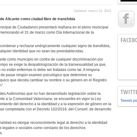
Updated: marzo 24, 2021
n de Alicante como ciudad libre de transfobia
nicipal de Ciudadanos presentará mañana en el pleno municipal
onmemorando el 31 de marzo como Día Internacional de la
FACEB
e condenar y rechazar enérgicamente cualquier signo de transfobia,
alquier identidad que no sean las preestablecidas.
ante como municipio en contra de cualquier discriminación por
empo se exige la despatologización de la transexualidad ya que,
s no están enfermas ni debe ser tratadas como tal. A ninguna
ito de pasar ningún examen psicológico que determine su
síquico que decida cambiar su nombre o su género en el Registro
n”.
TWITT
ades Autónomas que no han desarrollado legislación sobre la
ente a la Comunidad Valenciana, se encuentra en vigor la Ley
Tweets p
imiento del derecho a la identidad y a la expresión de género en la
e completada con el Decreto 102/2018, del Consell, de desarrollo
nalidad es otorgar reconocimiento legal al derecho a la identidad
es legales o sociales como corolario de los derechos
s.