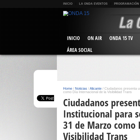
INICIO
LA ONDA EVENTOS
PROGRAMACIÓN
INICIO
ON AIR
ONDA 15 TV
ÁREA SOCIAL
Home
/
Noticias
/
Alicante
/
Ciudadanos presenta un
como Día Internacional de la Visibilidad Trans
Ciudadanos present
Institucional para
31 de Marzo como D
Visibilidad Trans