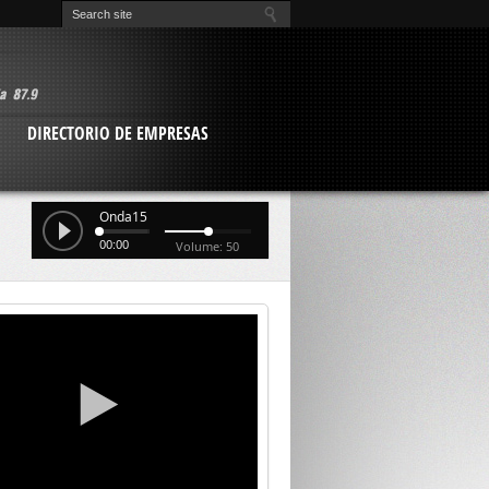
O
DIRECTORIO DE EMPRESAS
Onda15
00:00
Volume: 50