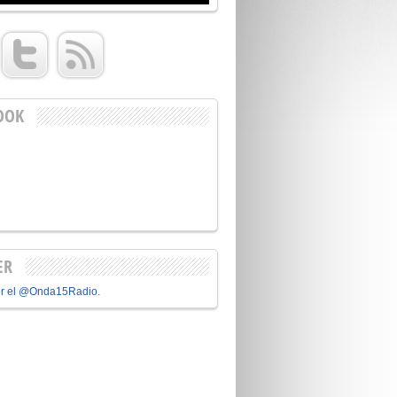
OOK
ER
or el @Onda15Radio.