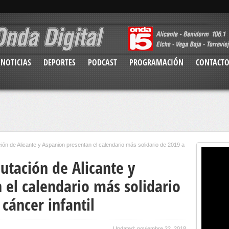
NOTICIAS
DEPORTES
PODCAST
PROGRAMACIÓN
CONTACT
ón de Alicante y Aspanion presentan el calendario más solidario de 2019 a
utación de Alicante y
 el calendario más solidario
 cáncer infantil
Updated: noviembre 22, 2018