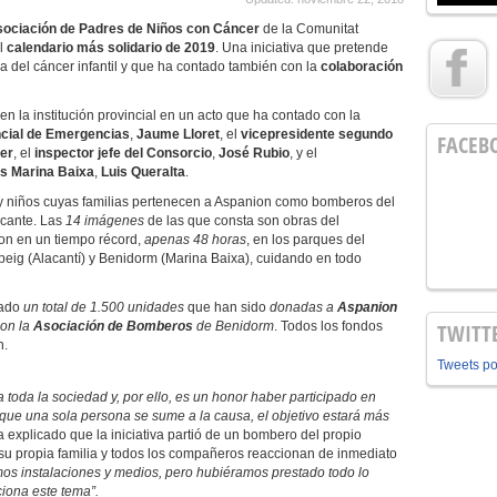
ociación de Padres
de Niños con Cáncer
de la Comunitat
el
calendario más solidario de 2019
. Una iniciativa que pretende
ca del cáncer infantil y que ha contado también con la
colaboración
n la institución provincial en un acto que ha contado con la
ncial de Emergencias
,
Jaume Lloret
, el
vicepresidente
segundo
FACEB
er
, el
inspector jefe del Consorcio
,
José Rubio
, y el
s Marina Baixa
,
Luis Queralta
.
s y niños cuyas familias pertenecen a Aspanion como bomberos del
icante. Las
14 imágenes
de las que consta son obras del
ron en un tiempo récord,
apenas 48 horas
, en los parques del
peig (Alacantí) y Benidorm (Marina Baixa), cuidando en todo
tado
un total de 1.500 unidades
que han sido
donadas a
Aspanion
con la
Asociación de Bomberos
de Benidorm
. Todos los fondos
TWITT
n.
Tweets p
a toda la sociedad y, por ello, es un honor haber participado en
 que una sola persona se sume a la causa, el objetivo estará más
ha explicado que la iniciativa partió de un bombero del propio
 su propia familia y todos los compañeros reaccionan de inmediato
os instalaciones y medios, pero hubiéramos prestado todo lo
ciona este tema”.