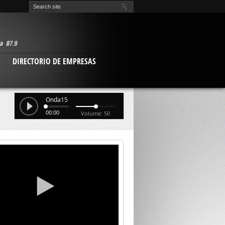
O
DIRECTORIO DE EMPRESAS
Onda15
00:00
Volume: 50