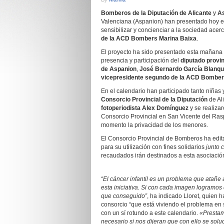
Bomberos de la Diputación de Alicante
y
As
Valenciana (Aspanion) han presentado hoy 
sensibilizar y concienciar a la sociedad acer
de la ACD Bombers Marina Baixa
.
El proyecto ha sido presentado esta mañana e
presencia y participación del
diputado provi
de Aspanion
,
José Bernardo García Blanqu
vicepresidente segundo
de la ACD Bomber
En el calendario han participado tanto niña
Consorcio Provincial de la Diputación
de Al
fotoperiodista Alex Domínguez
y se realiza
Consorcio Provincial en San Vicente del Ras
momento la privacidad de los menores.
El Consorcio Provincial de Bomberos ha edi
para su utilización con fines solidarios
junto 
recaudados irán destinados a esta asociació
“El cáncer infantil es un problema que atañe 
esta iniciativa. Si con cada imagen logramos
que conseguido”
, ha indicado Lloret, quien 
consorcio “que está viviendo el problema en
con un sí rotundo a este calendario.
«Prestam
necesario si nos dijeran que con ello se solu