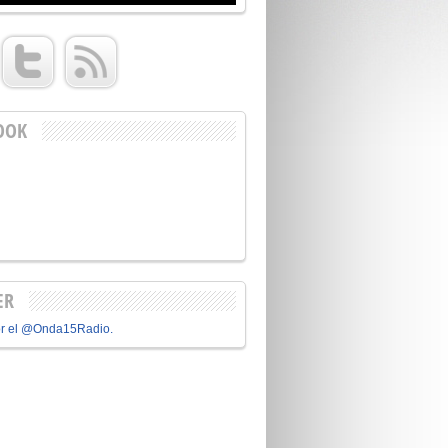
OOK
ER
or el @Onda15Radio.