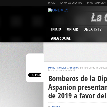
INICIO
LA ONDA EVENTOS
PROGRAMACIÓN
INICIO
ON AIR
ONDA 15 TV
ÁREA SOCIAL
Home
/
Noticias
/
Alicante
/
Bomberos de la Diputaci
favor del cáncer infantil
Bomberos de la Dip
Aspanion presentan
de 2019 a favor del
By
Marina