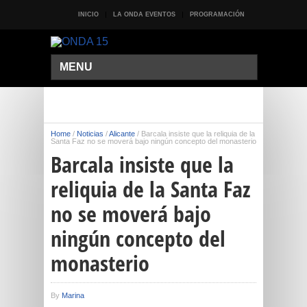
INICIO
LA ONDA EVENTOS
PROGRAMACIÓN
MENU
Home
/
Noticias
/
Alicante
/
Barcala insiste que la reliquia de la
Santa Faz no se moverá bajo ningún concepto del monasterio
Barcala insiste que la
reliquia de la Santa Faz
no se moverá bajo
ningún concepto del
monasterio
By
Marina