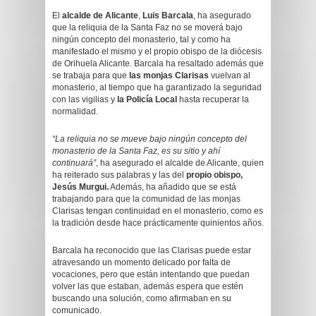
El
alcalde de Alicante
,
Luis Barcala
, ha asegurado
que la reliquia de la Santa Faz no se moverá bajo
ningún concepto del monasterio, tal y como ha
manifestado el mismo y el propio obispo de la diócesis
de Orihuela Alicante. Barcala ha resaltado además que
se trabaja para que
las monjas Clarisas
vuelvan al
monasterio, al tiempo que ha garantizado la seguridad
con las vigilias y
la Policía Local
hasta recuperar la
normalidad.
“La reliquia no se mueve bajo ningún concepto del
monasterio de la Santa Faz, es su sitio y ahí
continuará”
, ha asegurado el alcalde de Alicante, quien
ha reiterado sus palabras y las del
propio obispo,
Jesús Murgui.
Además, ha añadido que se está
trabajando para que la comunidad de las monjas
Clarisas tengan continuidad en el monasterio, como es
la tradición desde hace prácticamente quinientos años.
Barcala ha reconocido que las Clarisas puede estar
atravesando un momento delicado por falta de
vocaciones, pero que están intentando que puedan
volver las que estaban, además espera que estén
buscando una solución, como afirmaban en su
comunicado.