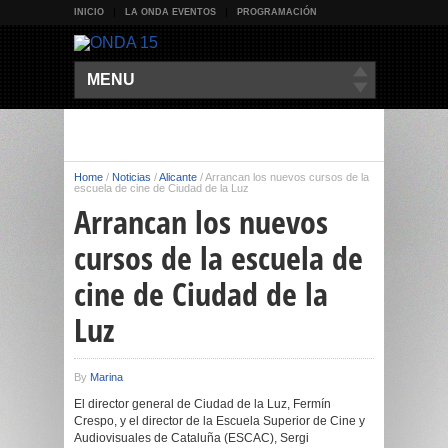
INICIO
LA ONDA EVENTOS
PROGRAMACIÓN
MENU
Home
/
Noticias
/
Alicante
/
Arrancan los nuevos cursos de la
escuela de cine de Ciudad de la Luz
Arrancan los nuevos
cursos de la escuela de
cine de Ciudad de la
Luz
By
Marina
El director general de Ciudad de la Luz, Fermín
Crespo, y el director de la Escuela Superior de Cine y
Audiovisuales de Cataluña (ESCAC), Sergi