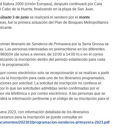
ed Natura 2000 (Unión Europea), después continuará por Cala
 Cabo de la Huerta, finalizando en la playa de San Juan.
sábado 3 de junio
se realizará el sendero por el
monte
eas, fue la primera actuación del Plan de Bosques Metropolitanos
Alicante.
primer itinerario de
Senderos de Primavera
por la Serra Grossa se
as. Las personas interesadas en preinscribirse en los diferentes
5960034 (de lunes a viernes, de 10:00 a 14:00 h) o en el correo
ealizando la inscripción dentro del periodo establecido para cada
n la programación.
por correo electrónico solo se recepcionarán si se realizan a partir
icia la inscripción para cada uno de los itinerarios programados,
ones por solicitud. La solicitud de inscripción no conlleva el
 por lo que las solicitudes admitidas serán confirmadas por el
or vía telefónica o por correo electrónico. A las personas que se
mitirá la información pertinente y el código de su inscripción para el
vera
2023, con información detallada de los itinerarios
cesarios para la inscripción se puede consultar en
es/documentos/202303/programacion-senderos-primavera-2023.pdf