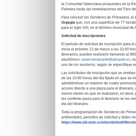
la Comunitat Valenciana propuestos en la R
Palmera hasta las inmediaciones del Faro del
Para concluir los
Senderos de Primavera
, el
Orgegia
que, con una superficie de 77 hectár
para el siglo XXI, en el término municipal de 
Solicitud de inscripciones
El periodo de solicitud de inscripción para el 
inicia el próximo 13 de marzo a las 10:00 hor
itinerarios, pueden realizarlo llamando al 96
electrónico:
ceam.benacantil@alicante.es
, r
uno de los senderos, según se especifique e
Las solicitudes de inscripción que se remitan 
de las 10:00 horas del día fijado en que se in
admitiéndose un máximo de cuatro preinscripci
acceso directo a una plaza para el itinerario,
mismo medio en que se realizaron, es decir, p
les confirme plaza para el itinerario se les re
día del itinerario.
Toda la programación de
Senderos de Prima
ambientales, periodos de solicitud y datos ne
https://www.alicante.es/sites/default/fil