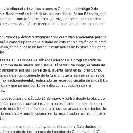
 y la afluencia de visitas a nuestra Ciudad, el
domingo 2 de
te Benacantil
en las laderas del castillo de Santa Bárbara
, con
l Centro de Educación Ambiental (CEAM) Benacantil que contiene
este espacio. Además, el recorrido enlazará sobre la Muralla con el
 de
Paseos y árboles singulares
por el Centro Tradicional
para la
ará a conocer parte de la historia de esta zona a través de nuestro
tivo, como el caso de los ficus centenarios de la plaza de Gabriel
jas.
ealizarse en las tardes de sábados alternos y la programación se
entorno de la huerta. Así pues, el
sábado 6 de mayo
, el punto de
io ambiental por las
Torres de la Huerta
, será en la Torre Sarrió.
onjugará el conocimiento de la función que tenían estas torres de
ntorno medioambiental, realizando un recorrido circular de unos 8 km
toria y que pasará por 11 de estas construcciones con la
las.
ta
se realizará el
sábado 20 de mayo
y partirá desde la playa de
ón las personas que se inscriban en este itinerario sólo tendrán la
o de unos 5 kilómetros de ida, a lo que se añadiría otros tantos de
a la duración y horario vespertino, la organización aconseja prever
lico.
ufereta, transitando por la playa de la Almadraba, Cala Judíos, la
e forma parte de los Lugares de Importancia Comunitaria (LIC) de