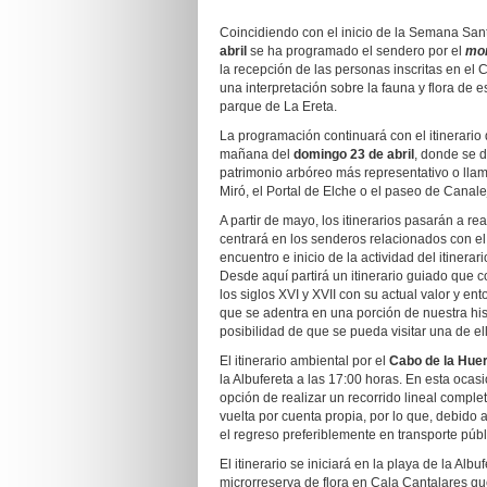
Coincidiendo con el inicio de la Semana Santa
abril
se ha programado el sendero por el
mon
la recepción de las personas inscritas en e
una interpretación sobre la fauna y flora de 
parque de La Ereta.
La programación continuará con el itinerario
mañana del
domingo 23 de abril
, donde se d
patrimonio arbóreo más representativo o llama
Miró, el Portal de Elche o el paseo de Canale
A partir de mayo, los itinerarios pasarán a r
centrará en los senderos relacionados con el 
encuentro e inicio de la actividad del itinerar
Desde aquí partirá un itinerario guiado que c
los siglos XVI y XVII con su actual valor y e
que se adentra en una porción de nuestra his
posibilidad de que se pueda visitar una de el
El itinerario ambiental por el
Cabo de la Huer
la Albufereta a las 17:00 horas. En esta ocasi
opción de realizar un recorrido lineal complet
vuelta por cuenta propia, por lo que, debido 
el regreso preferiblemente en transporte púb
El itinerario se iniciará en la playa de la Alb
microrreserva de flora en Cala Cantalares qu