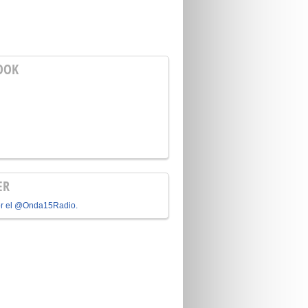
OOK
ER
or el @Onda15Radio.