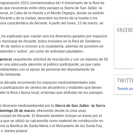
programación 2023 conmemorativa del X Aniversario de la Red de
 que recorrerán entre otros parajes la Sierra de San Julián -la
icional, el Cabo de la Huerta y el Monte Orgegia, donde se podrán
Alicante y de la ciudad, descubrir las torres de la huerta o los
na característica de Alicante. A partir del lunes, 13 de marzo, se
FACEB
, ha explicado que «serán seis los itinerarios guiados por espacios
no municipal de Alicante, todos incluidos en la Red de Senderos
 fin de darlos a conocer a la ciudadanía, además de ponerlos en
mbiental o ‘activo’, así como de actividad saludable».
 general
, requiriendo solicitud de inscripción y con un máximo de 50
recer una adecuada atención al público participante, ya que cada
 ambientales con el apoyo de personal del departamento de
dio Ambiente.
TWITT
una década recorriendo los espacios medioambientales más
a participación de cientos de alicantinos y visitantes que tienen
Tweets p
e la flora y fauna local, al tiempo que disfrutan de los paisajes
 itinerario medioambiental por la
Sierra de San Julián –
la Serra
domingo 26 de marzo
, ofreciendo desde la cima unas
iudad de Alicante. El itinerario también incluye un tramo por el
 la que se utilizó su calcarenita como material de construcción en
mo la Basílica de Santa María o el Monasterio de las Santa Faz,
 ‘piedra juliana’.