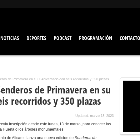
NOTICIAS
DEPORTES
PODCAST
PROGRAMACIÓN
CONTACT
deros de Primavera en su X Aniversario con seis recorridos y 350 plazas
 Senderos de Primavera en su
eis recorridos y 350 plazas
Updated: marzo 13, 2023
 previa inscripción desde este lunes, 13 de marzo, para conocer los
 la Huerta o los árboles monumentales
nto de Alicante lanza una nueva edición de
Senderos de