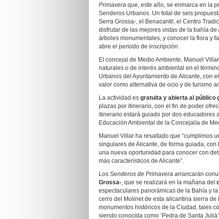
Primavera
que, este año, se enmarca en la 
Senderos Urbanos. Un total de seis propuestas
Serra Grossa-, el Benacantil, el Centro Trad
disfrutar de las mejores vistas de la bahía de 
árboles monumentales, y conocer la flora y fau
abre el periodo de inscripción.
El concejal de Medio Ambiente, Manuel Villar
naturales o de interés ambiental en el térmi
Urbanos del Ayuntamiento de Alicante, con el
valor como alternativa de ocio y de turismo a
La actividad es
gratuita y abierta al público
plazas por itinerario, con el fin de poder of
itinerario estará guiado por dos educadores
Educación Ambiental de la Concejalía de Me
Manuel Villar ha resaltado que “cumplimos 
singulares de Alicante, de forma guiada, con l
una nueva oportunidad para conocer con detall
más característicos de Alicante”.
Los
Senderos de Primavera
arrancarán conun
Grossa-
, que se realizará en la mañana del
espectaculares panorámicas de la Bahía y la c
cerro del Molinet de esta alicantina sierra de
monumentos históricos de la Ciudad, tales co
siendo conocida como ‘Pedra de Santa Julià’ o