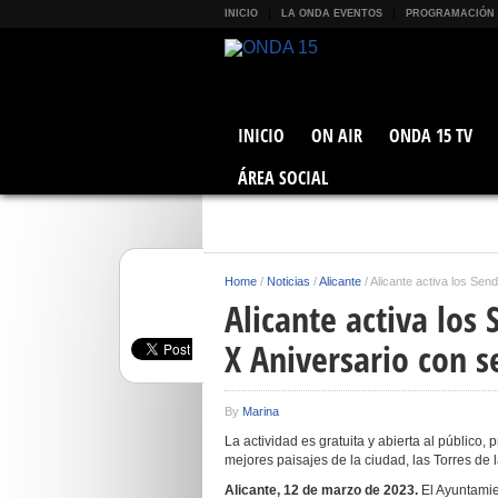
INICIO
LA ONDA EVENTOS
PROGRAMACIÓN
INICIO
ON AIR
ONDA 15 TV
ÁREA SOCIAL
Home
/
Noticias
/
Alicante
/
Alicante activa los Sen
Alicante activa los
X Aniversario con s
By
Marina
La actividad es gratuita y abierta al público,
mejores paisajes de la ciudad, las Torres de
Alicante, 12
de marzo de 2023.
El Ayuntamie