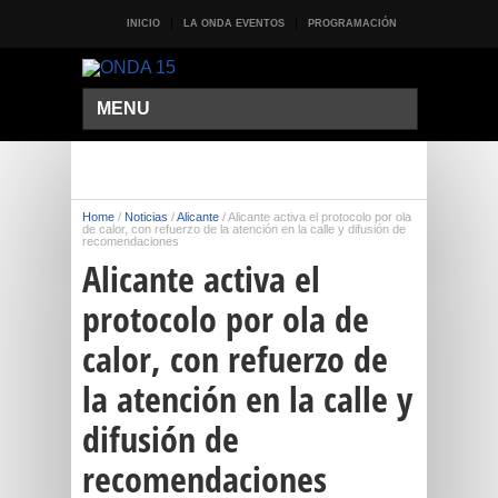
INICIO
LA ONDA EVENTOS
PROGRAMACIÓN
MENU
Home
/
Noticias
/
Alicante
/
Alicante activa el protocolo por ola
de calor, con refuerzo de la atención en la calle y difusión de
recomendaciones
Alicante activa el
protocolo por ola de
calor, con refuerzo de
la atención en la calle y
difusión de
recomendaciones