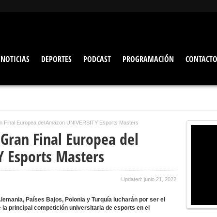
NOTICIAS
DEPORTES
PODCAST
PROGRAMACIÓN
CONTACT
ran Final Europea del Amazon UNIVERSITY Esports Masters
 Gran Final Europea del
 Esports Masters
Updated: junio 21, 2022
lemania, Países Bajos, Polonia y Turquía lucharán por ser el
a principal competición universitaria de esports en el