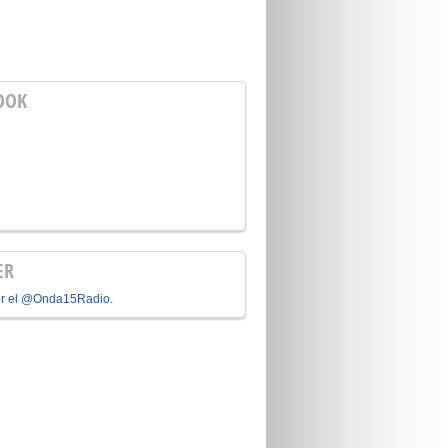
OOK
ER
or el @Onda15Radio.