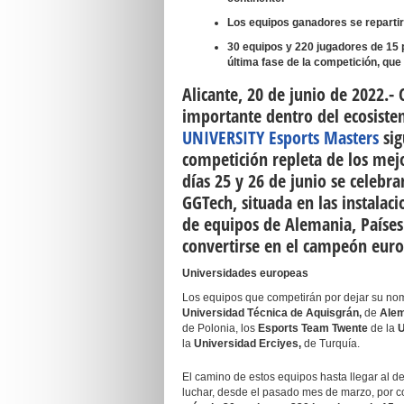
Los equipos ganadores se reparti
30 equipos y 220 jugadores de 15 
última fase de la competición, que 
Alicante, 20 de junio de 2022.-
C
importante dentro del ecosiste
UNIVERSITY Esports Masters
sig
competición repleta de los mej
días
25 y 26 de junio
se celebra
GGTech
, situada en las instalac
de equipos de
Alemania, Países
convertirse en el campeón eur
Universidades europeas
Los equipos que competirán por dejar su no
Universidad Técnica de Aquisgrán,
de
Alem
de Polonia, los
Esports Team Twente
de la
U
la
Universidad Erciyes,
de Turquía.
El camino de estos equipos hasta llegar al d
luchar, desde el pasado mes de marzo, por c