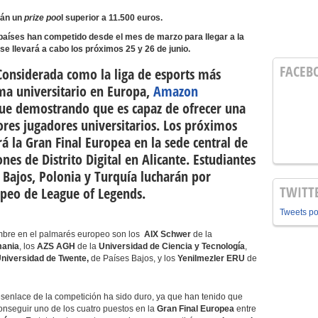
rán un
prize poo
l superior a 11.500 euros.
países han competido desde el mes de marzo para llegar a la
se llevará a cabo los próximos 25 y 26 de junio.
FACEB
onsiderada como la liga de esports más
ma universitario en Europa,
Amazon
ue demostrando que es capaz de ofrecer una
ores jugadores universitarios. Los próximos
rá la
Gran Final Europea
en la sede central de
iones de
Distrito Digital
en
Alicante
. Estudiantes
 Bajos, Polonia y Turquía
lucharán por
TWITT
opeo de
League of Legends
.
Tweets p
mbre en el palmarés europeo son los
AIX Schwer
de la
ania
, los
AZS AGH
de la
Universidad de Ciencia y Tecnología
,
niversidad de Twente,
de Países Bajos, y los
Yenilmezler ERU
de
esenlace de la competición ha sido duro, ya que han tenido que
onseguir uno de los cuatro puestos en la
Gran Final Europea
entre