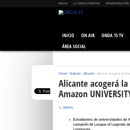
INICIO
LA ONDA EVENTOS
PROGRAMACIÓN
INICIO
ON AIR
ONDA 15 TV
ÁREA SOCIAL
Home
/
Noticias
/
Alicante
/
Alicante acogerá la G
Alicante acogerá la
Amazon UNIVERSITY
By
Marina
Estudiantes de universidades de A
campeón de League of Legends de l
continente.