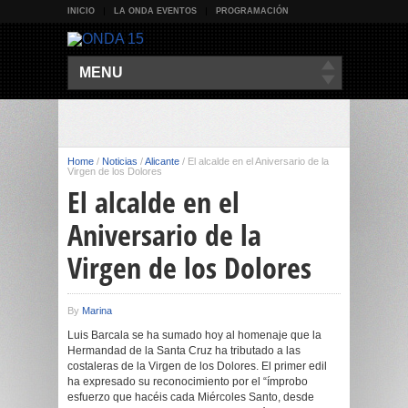
INICIO
LA ONDA EVENTOS
PROGRAMACIÓN
MENU
Home
/
Noticias
/
Alicante
/
El alcalde en el Aniversario de la
Virgen de los Dolores
El alcalde en el
Aniversario de la
Virgen de los Dolores
By
Marina
Luis Barcala se ha sumado hoy al homenaje que la
Hermandad de la Santa Cruz ha tributado a las
costaleras de la Virgen de los Dolores. El primer edil
ha expresado su reconocimiento por el “ímprobo
esfuerzo que hacéis cada Miércoles Santo, desde