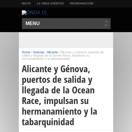
INICIO
LA ONDA EVENTOS
PROGRAMACIÓN
MENU
Home
/
Noticias
/
Alicante
/
Alicante y Génova, puertos de
salida y llegada de la Ocean Race, impulsan su
hermanamiento y la tabarquinidad
Alicante y Génova,
puertos de salida y
llegada de la Ocean
Race, impulsan su
hermanamiento y la
tabarquinidad