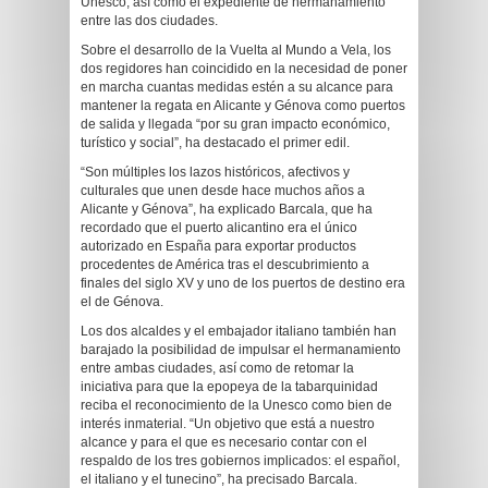
Unesco, así como el expediente de hermanamiento
entre las dos ciudades.
Sobre el desarrollo de la Vuelta al Mundo a Vela, los
dos regidores han coincidido en la necesidad de poner
en marcha cuantas medidas estén a su alcance para
mantener la regata en Alicante y Génova como puertos
de salida y llegada “por su gran impacto económico,
turístico y social”, ha destacado el primer edil.
“Son múltiples los lazos históricos, afectivos y
culturales que unen desde hace muchos años a
Alicante y Génova”, ha explicado Barcala, que ha
recordado que el puerto alicantino era el único
autorizado en España para exportar productos
procedentes de América tras el descubrimiento a
finales del siglo XV y uno de los puertos de destino era
el de Génova.
Los dos alcaldes y el embajador italiano también han
barajado la posibilidad de impulsar el hermanamiento
entre ambas ciudades, así como de retomar la
iniciativa para que la epopeya de la tabarquinidad
reciba el reconocimiento de la Unesco como bien de
interés inmaterial. “Un objetivo que está a nuestro
alcance y para el que es necesario contar con el
respaldo de los tres gobiernos implicados: el español,
el italiano y el tunecino”, ha precisado Barcala.