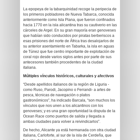
La epopeya de la tabarquinidad recoge la peripecia de
los primeros pobladores de Nueva Tabarca, conocida
anteriormente como Isla Plana, que fueron confinados
hacia 1770 en la isla alicantina tras su cautiverio en las
cárceles de Argel. En su gran mayoría eran genoveses
que habían sido conducidos por piratas berberiscos a
esas prisiones del norte de África tras desalojarlos de
su anterior asentamiento en Tabarka, la isla en aguas
de Túnez que fue centro importante de explotación de
coral rojo desde varios siglos antes por parte de sus
antecesores también procedentes de la ciudad
italiana.
Múltiples vínculos históricos, culturales y afectivos
“Desde apellidos italianos de la región de Liguria -
como Ruso, Parodi, Jacopino o Ferrandi- a artes de
pesca, técnicas de navegación o platos
gastronómicos”, ha indicado Barcala, “son muchos los
vínculos que nos unen a los alicantinos con los
genoveses; y es una gran oportunidad la disputa de la
Ocean Race como puertos de salida y llegada a
ambas ciudades para volver a reivindicarlos”.
De hecho, Alicante ya está hermanada con otra ciudad
italiana, Carloforte, al sur de la isla de Cerdeña, que