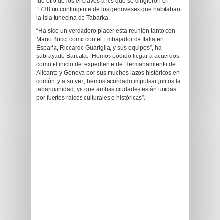
fue otro de los enclaves a los que se dirigieron en
1738 un contingente de los genoveses que habitaban
la isla tunecina de Tabarka.
“Ha sido un verdadero placer esta reunión tanto con
Mario Bucci como con el Embajador de Italia en
España, Riccardo Guariglia, y sus equipos”, ha
subrayado Barcala. “Hemos podido llegar a acuerdos
como el inicio del expediente de Hermanamiento de
Alicante y Génova por sus muchos lazos históricos en
común; y a su vez, hemos acordado impulsar juntos la
tabarquinidad, ya que ambas ciudades están unidas
por fuertes raíces culturales e históricas”.