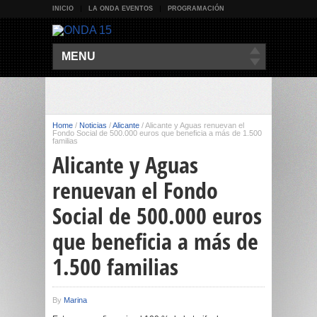
INICIO
LA ONDA EVENTOS
PROGRAMACIÓN
MENU
Home
/
Noticias
/
Alicante
/
Alicante y Aguas renuevan el
Fondo Social de 500.000 euros que beneficia a más de 1.500
familias
Alicante y Aguas
renuevan el Fondo
Social de 500.000 euros
que beneficia a más de
1.500 familias
By
Marina