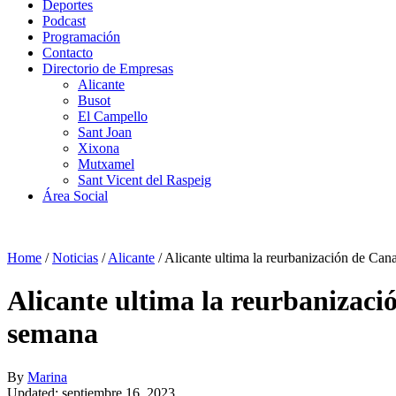
Deportes
Podcast
Programación
Contacto
Directorio de Empresas
Alicante
Busot
El Campello
Sant Joan
Xixona
Mutxamel
Sant Vicent del Raspeig
Área Social
Home
/
Noticias
/
Alicante
/
Alicante ultima la reurbanización de Can
Alicante ultima la reurbanizaci
semana
By
Marina
Updated: septiembre 16, 2023