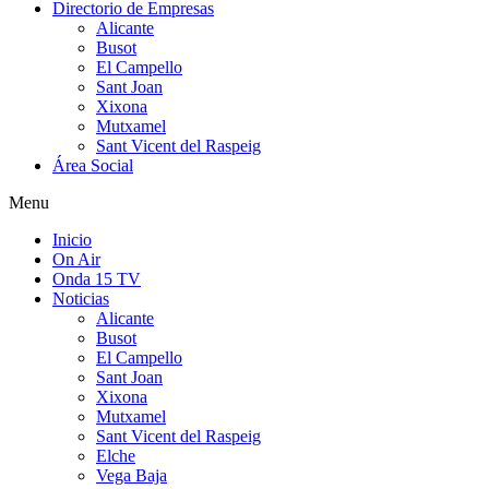
Directorio de Empresas
Alicante
Busot
El Campello
Sant Joan
Xixona
Mutxamel
Sant Vicent del Raspeig
Área Social
Menu
Inicio
On Air
Onda 15 TV
Noticias
Alicante
Busot
El Campello
Sant Joan
Xixona
Mutxamel
Sant Vicent del Raspeig
Elche
Vega Baja