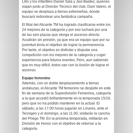
Lillo y los infantiles Daniel Sala y Javi Baídez, quienes
viajan junto al Director Técnico del club, Dani Valero, el
equipo se desplaza a tierras extremeñas, donde
buscará redondear una fantástica campaña.
El filial del Alicante TM ha logrado clasificarse entre los
24 mejores de la categoría y por eso luchará por una
de las seis plazas que otorga el ascenso directo.
Acudirán sin presión, ya que era un equipo que por su
juventud tenía el objetivo de lograr la permanencia.
Por tanto, el objetivo es disfrutar y disputar una
competición con los mejores de la categoría y coger
experiencia para futuros eventos. Pero, aun sabiendo
que es muy difícil, todos van con la ilusión de lograr el
ascenso.
Equipo femenino
Además, con un doble desplazamiento a tierras
andaluzas, el Alicante TM femenino se despide en este
fin de semana de la Superdivisión Femenina, categoría
a la que accedió brillantemente en la temporada 15/16,
pero que no ha podido mantener en la actual. El
sábado, a las 17.00 horas jugarán en Linares, ante el
Tecnigen y el domingo, a las 11.00, visitarán la cancha
del Priego TM. En la próxima temporada, militarán en
División de Honor con el objetivo de retornar a la
categoría.