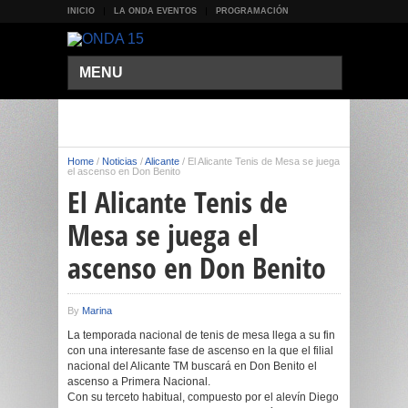
INICIO
LA ONDA EVENTOS
PROGRAMACIÓN
MENU
Home
/
Noticias
/
Alicante
/
El Alicante Tenis de Mesa se juega
el ascenso en Don Benito
El Alicante Tenis de
Mesa se juega el
ascenso en Don Benito
By
Marina
La temporada nacional de tenis de mesa llega a su fin
con una interesante fase de ascenso en la que el filial
nacional del Alicante TM buscará en Don Benito el
ascenso a Primera Nacional.
Con su terceto habitual, compuesto por el alevín Diego