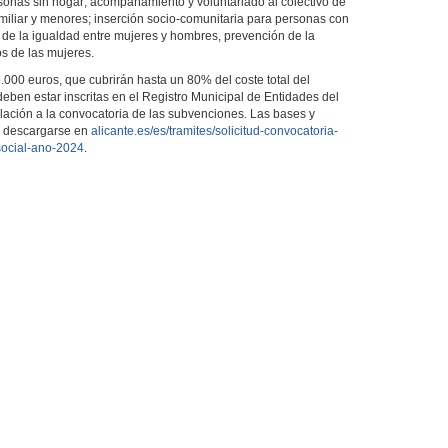
sonas sin hogar; acompañamiento y voluntariado al colectivo de
miliar y menores; inserción socio-comunitaria para personas con
n de la igualdad entre mujeres y hombres, prevención de la
s de las mujeres.
000 euros, que cubrirán hasta un 80% del coste total del
eben estar inscritas en el Registro Municipal de Entidades del
lación a la convocatoria de las subvenciones. Las bases y
 y descargarse en
alicante.es/es/tramites/solicitud-convocatoria-
social-ano-2024
.