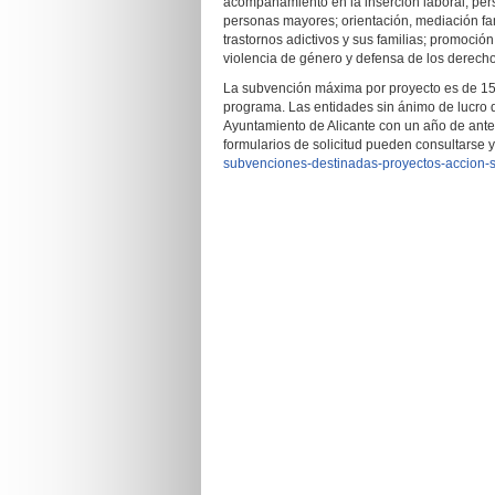
acompañamiento en la inserción laboral; per
personas mayores; orientación, mediación fa
trastornos adictivos y sus familias; promoció
violencia de género y defensa de los derecho
La subvención máxima por proyecto es de 15.
programa. Las entidades sin ánimo de lucro d
Ayuntamiento de Alicante con un año de ante
formularios de solicitud pueden consultarse
subvenciones-destinadas-proyectos-accion-