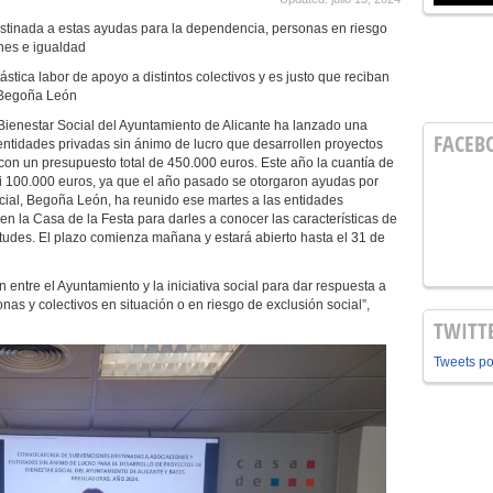
stinada a estas ayudas para la dependencia, personas en riesgo
nes e igualdad
ica labor de apoyo a distintos colectivos y es justo que reciban
 Begoña León
Bienestar Social del Ayuntamiento de Alicante ha lanzado una
FACEB
ntidades privadas sin ánimo de lucro que desarrollen proyectos
 con un presupuesto total de 450.000 euros. Este año la cuantía de
i 100.000 euros, ya que el año pasado se otorgaron ayudas por
cial, Begoña León, ha reunido ese martes a las entidades
en la Casa de la Festa para darles a conocer las características de
tudes. El plazo comienza mañana y estará abierto hasta el 31 de
entre el Ayuntamiento y la iniciativa social para dar respuesta a
as y colectivos en situación o en riesgo de exclusión social”,
TWITT
Tweets p