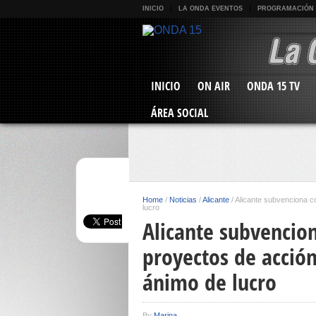
INICIO
LA ONDA EVENTOS
PROGRAMACIÓN
INICIO
ON AIR
ONDA 15 TV
ÁREA SOCIAL
Home
/
Noticias
/
Alicante
/
Alicante subvenciona c
lucro
Alicante subvencio
proyectos de acción
ánimo de lucro
By
Marina