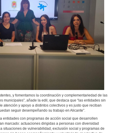
stentes, y fomentamos la coordinación y complementariedad de las
es municipales”, añade la edil, que destaca que “las entidades sin
e atención y apoyo a distintos colectivos y es justo que reciban
puedan seguir desempeñando su trabajo en Alicante”.
 a entidades con programas de acción social que desarrollen
han marcado: actuaciones dirigidas a personas con diversidad
a situaciones de vulnerabilidad, exclusión social y programas de