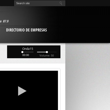
O
DIRECTORIO DE EMPRESAS
Onda15
00:00
Volume: 50