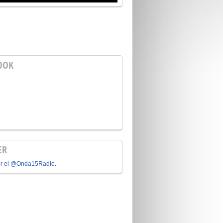
OOK
ER
or el @Onda15Radio.