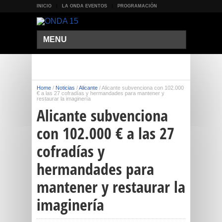
INICIO
LA ONDA EVENTOS
PROGRAMACIÓN
MENU
Home
/
Noticias
/
Alicante
/
Alicante subvenciona con 102.000
€ a las 27 cofradías y hermandades para mantener y
restaurar la imaginería
Alicante subvenciona
con 102.000 € a las 27
cofradías y
hermandades para
mantener y restaurar la
imaginería