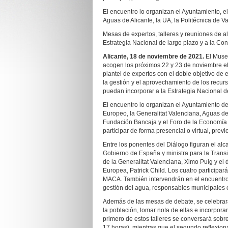
El encuentro lo organizan el Ayuntamiento, el
Aguas de Alicante, la UA, la Politécnica de 
Mesas de expertos, talleres y reuniones de al
Estrategia Nacional de largo plazo y a la Co
Alicante, 18 de noviembre de 2021.
El Muse
acogen los próximos 22 y 23 de noviembre el
plantel de expertos con el doble objetivo de 
la gestión y el aprovechamiento de los recur
puedan incorporar a la Estrategia Nacional d
El encuentro lo organizan el Ayuntamiento de
Europeo, la Generalitat Valenciana, Aguas de A
Fundación Bancaja y el Foro de la Economía 
participar de forma presencial o virtual, prev
Entre los ponentes del Diálogo figuran el alca
Gobierno de España y ministra para la Transi
de la Generalitat Valenciana, Ximo Puig y el
Europea, Patrick Child. Los cuatro participará
MACA. También intervendrán en el encuentro 
gestión del agua, responsables municipales e
Además de las mesas de debate, se celebrar
la población, tomar nota de ellas e incorporar
primero de estos talleres se conversará sob
17 horas), mientras que el segundo reflexion