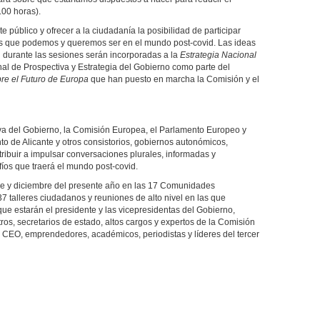
00 horas).
te público y ofrecer a la ciudadanía la posibilidad de participar
ís que podemos y queremos ser en el mundo post-covid. Las ideas
 durante las sesiones serán incorporadas a la
Estrategia Nacional
al de Prospectiva y Estrategia del Gobierno como parte del
re el Futuro de Europa
que han puesto en marcha la Comisión y el
iva del Gobierno, la Comisión Europea, el Parlamento Europeo y
nto de Alicante y otros consistorios, gobiernos autonómicos,
ribuir a impulsar conversaciones plurales, informadas y
fíos que traerá el mundo post-covid.
re y diciembre del presente año en las 17 Comunidades
 talleres ciudadanos y reuniones de alto nivel en las que
que estarán el presidente y las vicepresidentas del Gobierno,
ros, secretarios de estado, altos cargos y expertos de la Comisión
 CEO, emprendedores, académicos, periodistas y líderes del tercer