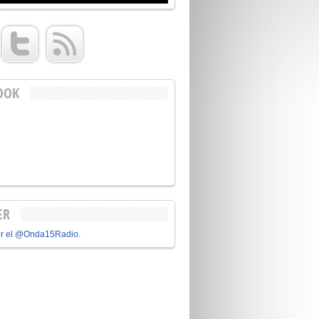
OOK
ER
or el @Onda15Radio.