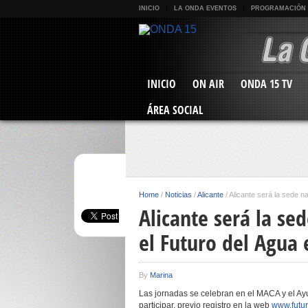
INICIO
LA ONDA EVENTOS
PROGRAMACIÓN
INICIO
ON AIR
ONDA 15 TV
ÁREA SOCIAL
Home
/
Noticias
/
Alicante
/
Alicante será la sede n
Alicante será la se
el Futuro del Agua 
By
Marina
Las jornadas se celebran en el MACA y el Ay
participar, previo registro en la web
www.futu