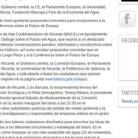
 Gobierno central, la CE, el Parlamento Europeo, la Generalitat,
València, Fundación Bancaja y Foro de la Economía del Agua
to nivel aportarán propuestas concretas para incorporarlas a la
nferencia sobre el Futuro de Europa
o de Arte Contemporáneo de Alicante (MACA) y el Ayuntamiento
FACEB
 Diálogo sobre el Futuro del Agua, que reunirá a un destacado
estimular conversaciones plurales, informadas y constructivas sobre
sos hídricos, así como recabar propuestas concretas que se
e Largo Plazo y a la Conferencia sobre el Futuro de Europa.
 Alicante, el Gobierno central, la Comisión Europea, el Parlamento
licante, la Universidad de Alicante, la Politécnica de València, la
del Agua; y está abierto a todos los ciudadanos que quieran
io registro en la página web
www.futuros.gob.es/agua
.
lde de Alicante, Luis Barcala; la vicepresidenta tercera del
TWITT
ción Ecológica y el Reto Demográfico, Teresa Ribera; el presidente
 director general Adjunto de Medioambiente de la Comisión
Tweets p
n en la sesión inaugural del lunes a las 10.30 en el
otras autoridades públicas del ámbito del medio ambiente y la
 investigadores y responsables de empresas líderes en el sector.
án dos talleres ciudadanos diseñados para escuchar las ideas de
las a los diferentes documentos y estrategias de futuro. En el
re cómo impulsar un uso más sostenible del agua (22 de noviembre,
ará sobre qué estaríamos dispuestos a hacer para reducir el