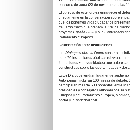
consumo de agua (23 de noviembre, a las 11.
El objetivo de este foro es enriquecer el deba
directamente en la conversación sobre el pa
que los ponentes y los ciudadanos presenten
de Largo Plazo
que prepara la Oficina Nacion
proyecto
España 2050
y a la
Conferencia sob
Parlamento europeos.
Colaboración entre instituciones
Los
Diálogos
sobre el Futuro
son una iniciat
otras 70 instituciones públicas (el Ayuntamie
fundaciones y universidades) que quiere cont
constructivas sobre las oportunidades y desa
Estos Diálogos tendrán lugar entre septiemb
Autónomas. Incluirán 100 mesas de debate, 37
participarán más de 500 ponentes, entre los 
presidentes y consejeros autonómicos, minist
Europea y del Parlamento europeo, alcaldes,
sector y la sociedad civil.