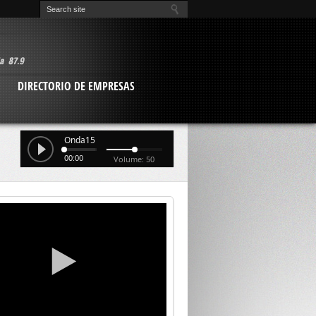
O
DIRECTORIO DE EMPRESAS
Onda15
00:00
Volume: 50