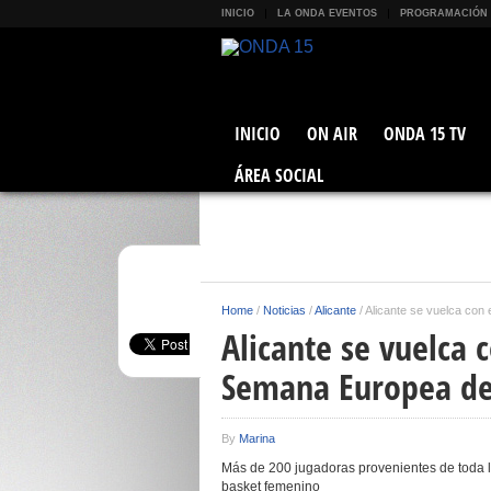
INICIO
LA ONDA EVENTOS
PROGRAMACIÓN
INICIO
ON AIR
ONDA 15 TV
ÁREA SOCIAL
Home
/
Noticias
/
Alicante
/
Alicante se vuelca con
Alicante se vuelca 
Semana Europea de
By
Marina
Más de 200 jugadoras provenientes de toda l
basket femenino