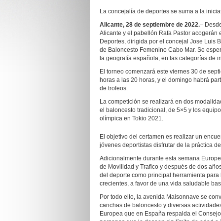
La concejalía de deportes se suma a la inici
Alicante, 28 de septiembre de 2022.
– Desde
Alicante y el pabellón Rafa Pastor acogerán
Deportes, dirigida por el concejal Jose Luis
de Baloncesto Femenino Cabo Mar. Se espera
la geografía española, en las categorías de in
El torneo comenzará este viernes 30 de sept
horas a las 20 horas, y el domingo habrá part
de trofeos.
La competición se realizará en dos modalidade
el baloncesto tradicional, de 5×5 y los equi
olímpica en Tokio 2021.
El objetivo del certamen es realizar un encu
jóvenes deportistas disfrutar de la práctica 
Adicionalmente durante esta semana Europea 
de Movilidad y Trafico y después de dos años
del deporte como principal herramienta para l
crecientes, a favor de una vida saludable bas
Por todo ello, la avenida Maisonnave se conve
canchas de baloncesto y diversas actividades 
Europea que en España respalda el Consejo S