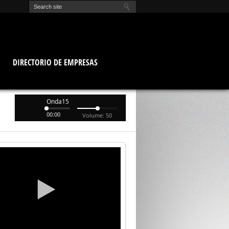
O
DIRECTORIO DE EMPRESAS
Onda15
00:00
Volume: 50