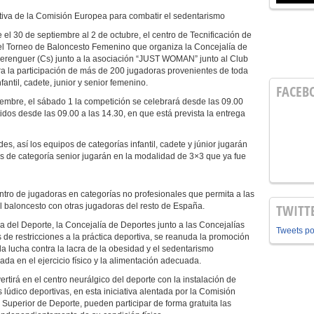
ativa de la Comisión Europea para combatir el sedentarismo
 el 30 de septiembre al 2 de octubre, el centro de Tecnificación de
 el Torneo de Baloncesto Femenino que organiza la Concejalía de
 Berenguer (Cs) junto a la asociación “JUST WOMAN” junto al Club
 la participación de más de 200 jugadoras provenientes de toda
fantil, cadete, junior y senior femenino.
FACEB
iembre, el sábado 1 la competición se celebrará desde las 09.00
idos desde las 09.00 a las 14.30, en que está prevista la entrega
s, así los equipos de categorías infantil, cadete y júnior jugarán
pos de categoría senior jugarán en la modalidad de 3×3 que ya fue
entro de jugadoras en categorías no profesionales que permita a las
del baloncesto con otras jugadoras del resto de España.
TWITT
del Deporte, la Concejalía de Deportes junto a las Concejalías
Tweets p
 de restricciones a la práctica deportiva, se reanuda la promoción
a lucha contra la lacra de la obesidad y el sedentarismo
ada en el ejercicio físico y la alimentación adecuada.
rtirá en el centro neurálgico del deporte con la instalación de
lúdico deportivas, en esta iniciativa alentada por la Comisión
uperior de Deporte, pueden participar de forma gratuita las