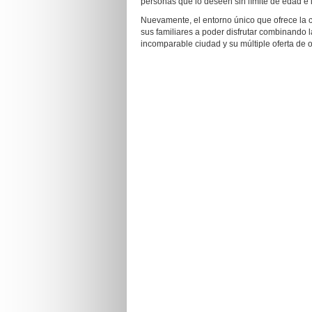
personas que lo deseen sin límite de edad e 
Nuevamente, el entorno único que ofrece la 
sus familiares a poder disfrutar combinando la
incomparable ciudad y su múltiple oferta de o