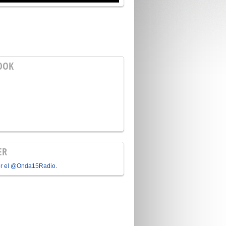
OOK
ER
or el @Onda15Radio.