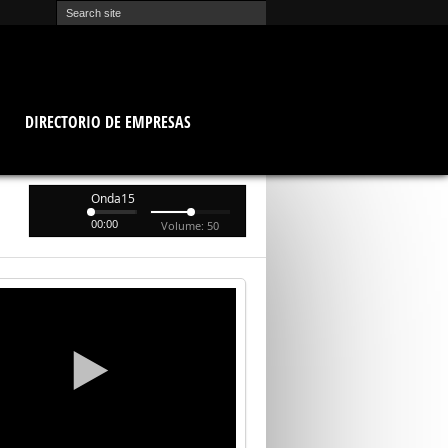
O
DIRECTORIO DE EMPRESAS
Onda15
00:00
Volume: 50