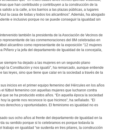
tinas que han contribuido y contribuyen a la construcción de la
salido a la calle, a los barrios a las plazas públicas, a lugares
Azul la casa de todas y todos los alicantinos”. Además, ha abogado
ndente e inclusivo porque no se puede conseguir la igualdad sin
 intervenido también la presidenta de la Asociación de Vecinos de
o representante de las conmemoraciones del 8M celebradas en
 fútbol alicantino como representante de la exposición “12 mujeres
a Piñero y la jefa del departamento de Igualdad de la concejalía,
que siempre ha dejado a las mujeres en un segundo plano
legó la Constitución y nos igualó”, ha remarcado, aunque entiende
e las leyes, sino que tiene que calar en la sociedad a través de la
sus inicios en el primer equipo femenino del Hércules en los años
n el fútbol femenino con aquellas mujeres que lucharon contra
al que se ha producido estos años. “En aquella época la sociedad
 hoy la gente nos reconoce lo que hicimos”, ha señalado. “El
smos derechos y oportunidades. El feminismo es igualdad no es
ado sus ocho años al frente del departamento de Igualdad en la
da su sentido porque si lo celebramos es porque todavía la
l trabajo en igualdad “se sustenta en tres pilares, la construcción