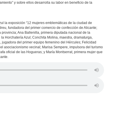
amiento” y sobre ellos desarrolla su labor en beneficio de la
zul la exposición “12 mujeres emblemáticas de la ciudad de
ndreu, fundadora del primer comercio de confección de Alicante;
a provincia; Ana Ballenilla, primera diputada nacional de la
 la Horchatería Azul; Conchita Molina, maestra, dramaturga,
ro, jugadora del primer equipo femenino del Hércules; Felicidad
del asociacionismo vecinal; Marisa Sempere, impulsora del turismo
afa oficial de las Hogueras; y María Montserrat, primera mujer que
cante.