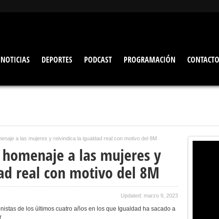
NOTICIAS
DEPORTES
PODCAST
PROGRAMACIÓN
CONTACT
enaje a las mujeres y reivindica la igualdad real con motivo del 8M
l homenaje a las mujeres y
dad real con motivo del 8M
Updated: marzo 9, 2023
agonistas de los últimos cuatro años en los que Igualdad ha sacado a
r