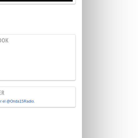
OOK
ER
or el @Onda15Radio.