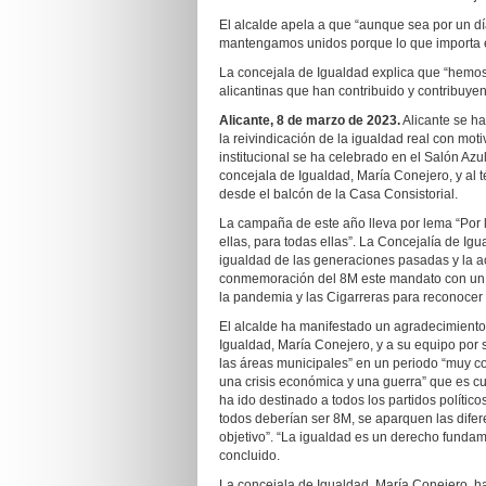
El alcalde apela a que “aunque sea por un dí
mantengamos unidos porque lo que importa es
La concejala de Igualdad explica que “hemos q
alicantinas que han contribuido y contribuyen
Alicante, 8 de marzo de 2023.
Alicante se h
la reivindicación de la igualdad real con mot
institucional se ha celebrado en el Salón Azul
concejala de Igualdad, María Conejero, y al
desde el balcón de la Casa Consistorial.
La campaña de este año lleva por lema “Por l
ellas, para todas ellas”. La Concejalía de Igu
igualdad de las generaciones pasadas y la act
conmemoración del 8M este mandato con un re
la pandemia y las Cigarreras para reconocer 
El alcalde ha manifestado un agradecimiento 
Igualdad, María Conejero, y a su equipo por 
las áreas municipales” en un periodo “muy 
una crisis económica y una guerra” que es cu
ha ido destinado a todos los partidos polític
todos deberían ser 8M, se aparquen las dife
objetivo”. “La igualdad es un derecho fundamen
concluido.
La concejala de Igualdad, María Conejero, ha