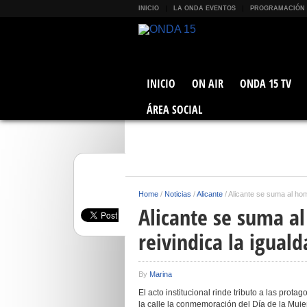
INICIO
LA ONDA EVENTOS
PROGRAMACIÓN
INICIO
ON AIR
ONDA 15 TV
ÁREA SOCIAL
Home
/
Noticias
/
Alicante
/
Alicante se suma al hom
Alicante se suma a
reivindica la igual
By
Marina
El acto institucional rinde tributo a las prot
la calle la conmemoración del Día de la Muje