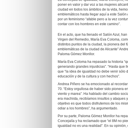
poner en valor y dar voz a las mujeres alican
ciudad en todos los ámbitos de la vida, hemos 
emblemáticos hasta llegar aquí a este Salón 
por un feminismo “afable pero a la vez contu
contar con los hombres en este camino”.
En el acto, que ha llenado el Salón Azul, han
Virgen del Remedio, María Eva Coloma, com
distintos puntos de la ciudad, la pionera del
emblemáticas de la ciudad de Alicante” Andre
Paloma Gómez Monllor.
María Eva Coloma ha repasado la historia “
generando grandes injusticias”. “Hasta que l
que “la idea de igualdad no debe venir sólo d
educación y de la cultura y con hechos”.
Andrea Piñero se ha emocionado al recordar 
70. “Estoy orgullosa de haber sido pionera e
viento y marea”. Ha hablado del cambio soci
era machista, recibíamos insultos y ataques y
objetivo es que todos disfrutemos de los mi
odiar a los hombres”, ha argumentado.
Por su parte, Paloma Gómez Monllor ha repas
Concejalía y ha reclamado que “el 8M no pier
igualdad no es una realidad”. En su opinión, e