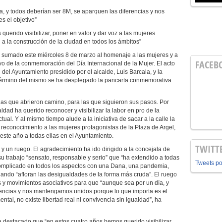
a, y todos deberían ser 8M, se aparquen las diferencias y nos
 el objetivo”
uerido visibilizar, poner en valor y dar voz a las mujeres
 a la construcción de la ciudad en todos los ámbitos”
a sumado este miércoles 8 de marzo al homenaje a las mujeres y a
FACEB
ivo de la conmemoración del Día Internacional de la Mujer. El acto
 del Ayuntamiento presidido por el alcalde, Luis Barcala, y la
 término del mismo se ha desplegado la pancarta conmemorativa
as que abrieron camino, para las que siguieron sus pasos. Por
aldad ha querido reconocer y visibilizar la labor en pro de la
ual. Y al mismo tiempo alude a la iniciativa de sacar a la calle la
conocimiento a las mujeres protagonistas de la Plaza de Argel,
este año a todas ellas en el Ayuntamiento.
TWITT
y un ruego. El agradecimiento ha ido dirigido a la concejala de
su trabajo “sensato, responsable y serio” que “ha extendido a todas
Tweets p
complicado en todos los aspectos con una Dana, una pandemia,
ando “afloran las desigualdades de la forma más cruda”. El ruego
os y movimientos asociativos para que “aunque sea por un día, y
rencias y nos mantengamos unidos porque lo que importa es el
tal, no existe libertad real ni convivencia sin igualdad”, ha
 destacado que “en estos cuatro años hemos querido visibilizar,