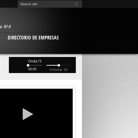
O
DIRECTORIO DE EMPRESAS
Onda15
00:00
Volume: 50