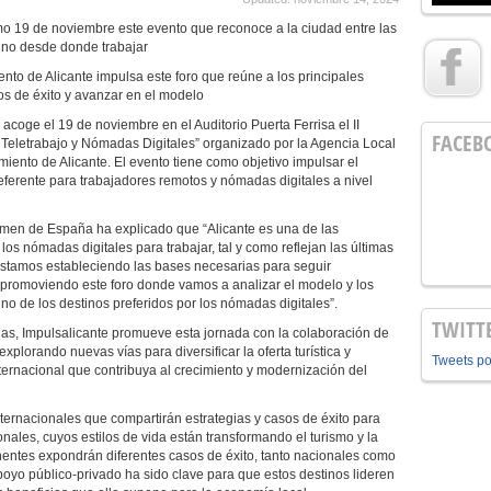
imo 19 de noviembre este evento que reconoce a la ciudad entre las
tino desde donde trabajar
nto de Alicante impulsa este foro que reúne a los principales
sos de éxito y avanzar en el modelo
 acoge el 19 de noviembre en el Auditorio Puerta Ferrisa el II
FACEB
 Teletrabajo y Nómadas Digitales” organizado por la Agencia Local
iento de Alicante. El evento tiene como objetivo impulsar el
ferente para trabajadores remotos y nómadas digitales a nivel
men de España ha explicado que “Alicante es una de las
os nómadas digitales para trabajar, tal y como reflejan las últimas
estamos estableciendo las bases necesarias para seguir
promoviendo este foro donde vamos a analizar el modelo y los
o de los destinos preferidos por los nómadas digitales”.
TWITT
eadas, Impulsalicante promueve esta jornada con la colaboración de
lorando nuevas vías para diversificar la oferta turística y
Tweets p
ternacional que contribuya al crecimiento y modernización del
ternacionales que compartirán estrategias y casos de éxito para
nales, cuyos estilos de vida están transformando el turismo y la
entes expondrán diferentes casos de éxito, tanto nacionales como
poyo público-privado ha sido clave para que estos destinos lideren