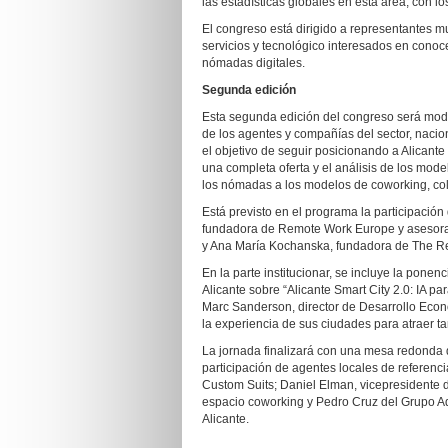
las estadísticas globales en esta área, con l
El congreso está dirigido a representantes mu
servicios y tecnológico interesados en conoce
nómadas digitales.
Segunda edición
Esta segunda edición del congreso será mode
de los agentes y compañías del sector, nacion
el objetivo de seguir posicionando a Alicante
una completa oferta y el análisis de los mod
los nómadas a los modelos de coworking, coli
Está previsto en el programa la participació
fundadora de Remote Work Europe y asesora
y Ana María Kochanska, fundadora de The Rem
En la parte institucionar, se incluye la pone
Alicante sobre “Alicante Smart City 2.0: IA pa
Marc Sanderson, director de Desarrollo Econ
la experiencia de sus ciudades para atraer ta
La jornada finalizará con una mesa redonda 
participación de agentes locales de referenci
Custom Suits; Daniel Elman, vicepresidente
espacio coworking y Pedro Cruz del Grupo Ad
Alicante.