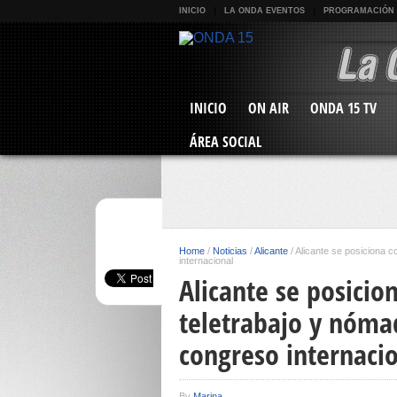
INICIO
LA ONDA EVENTOS
PROGRAMACIÓN
INICIO
ON AIR
ONDA 15 TV
ÁREA SOCIAL
Home
/
Noticias
/
Alicante
/
Alicante se posiciona 
internacional
Alicante se posici
teletrabajo y nóma
congreso internaci
By
Marina