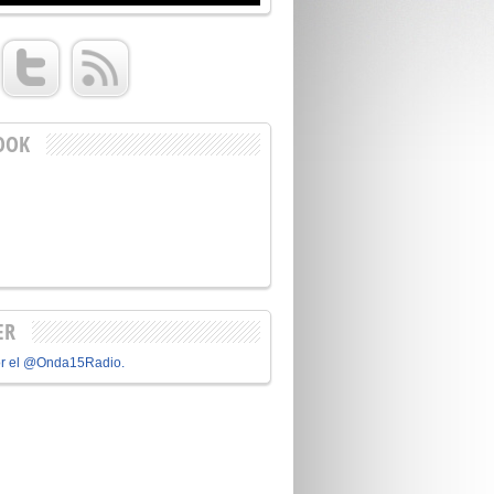
OOK
ER
or el @Onda15Radio.