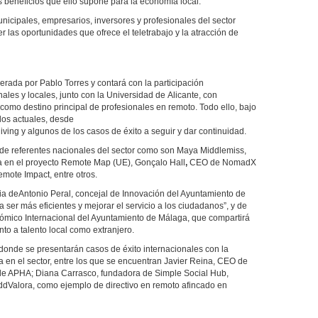
os beneficios que ello supone para la economía local.
nicipales, empresarios, inversores y profesionales del sector
r las oportunidades que ofrece el teletrabajo y la atracción de
rada por Pablo Torres y contará con la participación
ales y locales, junto con la Universidad de Alicante, con
 como destino principal de profesionales en remoto. Todo ello, bajo
elos actuales, desde
ving y algunos de los casos de éxito a seguir y dar continuidad.
n de referentes nacionales del sector como son Maya Middlemiss,
 en el proyecto Remote Map (UE), Gonçalo Hall
,
CEO de NomadX
ote Impact, entre otros.
ncia deAntonio Peral, concejal de Innovación del Ayuntamiento de
ra ser más eficientes y mejorar el servicio a los ciudadanos”, y de
ómico Internacional del Ayuntamiento de Málaga, que compartirá
nto a talento local como extranjero.
donde se presentarán casos de éxito internacionales con la
a en el sector, entre los que se encuentran Javier Reina, CEO de
 de APHA; Diana Carrasco, fundadora de Simple Social Hub,
dValora, como ejemplo de directivo en remoto afincado en