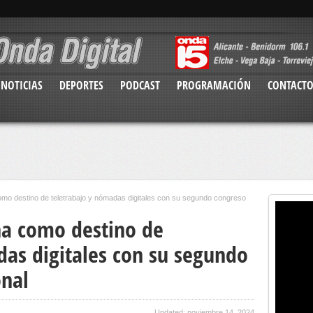
NOTICIAS
DEPORTES
PODCAST
PROGRAMACIÓN
CONTACT
como destino de teletrabajo y nómadas digitales con su segundo congreso
ona como destino de
das digitales con su segundo
onal
Updated: noviembre 14, 2024