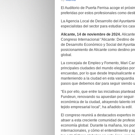
El Auditorio de Puerta Ferrisa acoge el próx
preferidas por estos profesionales como des
La Agencia Local de Desarrollo del Ayuntamie
especialistas del sector para estudiar los ca
Alicante, 14 de noviembre de 2024.
Alicante
Congreso Internacional “Alicante: Destino de
de Desarrollo Económico y Social del Ayuntam
posicionamiento de Alicante como destino pre
global.
La concejala de Empleo y Fomento, Mari Car
principales ciudades del mundo elegidas por l
encuestas, por lo que desde Impulsalicante 
manteniendo a la ciudad en esta vanguardia 
pasos que debemos dar para seguir siendo un
“Es por ello, que entre las iniciativas plant
Fundeun, renovando su apuestan por seguir exp
económica de la ciudad, atrayendo talento in
tejido empresarial local”, ha añadido la edil.
El congreso reunirá a destacados expertos in
atraer a esta creciente comunidad de profesio
economía global. Durante la mañana, los pon
internacionales, y cómo el entendimiento y a