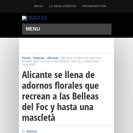
INICIO
LA ONDA EVENTOS
PROGRAMACIÓN
MENU
Home
/
Noticias
/
Alicante
/
Alicante se llena de adornos
florales que recrean a las Belleas del Foc y hasta una
mascletà
Alicante se llena de
adornos florales que
recrean a las Belleas
del Foc y hasta una
mascletà
By
Marina