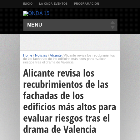
INICIO
LA ONDA EVENTOS
PROGRAMACIÓN
MENU
Home
/
Noticias
/
Alicante
/
Alicante revisa los recubrimientos
de las fachadas de los edificios más altos para evaluar
riesgos tras el drama de Valencia
Alicante revisa los
recubrimientos de las
fachadas de los
edificios más altos para
evaluar riesgos tras el
drama de Valencia