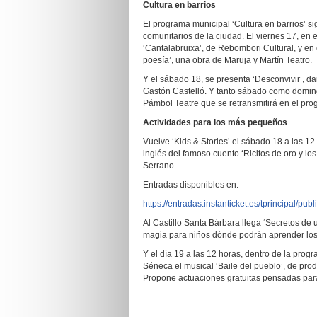
Cultura en barrios
El programa municipal ‘Cultura en barrios’ si
comunitarios de la ciudad. El viernes 17, en e
‘Cantalabruixa’, de Rebombori Cultural, y en
poesía’, una obra de Maruja y Martín Teatro.
Y el sábado 18, se presenta ‘Desconvivir’, d
Gastón Castelló. Y tanto sábado como domingo
Pámbol Teatre que se retransmitirá en el prog
Actividades para los más pequeños
Vuelve ‘Kids & Stories’ el sábado 18 a las 12
inglés del famoso cuento ‘Ricitos de oro y lo
Serrano.
Entradas disponibles en:
https://entradas.instanticket.es/tprincipal
Al Castillo Santa Bárbara llega ‘Secretos de u
magia para niños dónde podrán aprender los 
Y el día 19 a las 12 horas, dentro de la prog
Séneca el musical ‘Baile del pueblo’, de prod
Propone actuaciones gratuitas pensadas para 