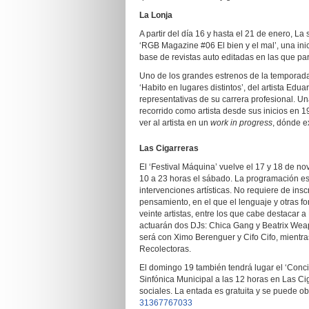
La Lonja
A partir del día 16 y hasta el 21 de enero, L
‘RGB Magazine #06 El bien y el mal’, una inic
base de revistas auto editadas en las que pa
Uno de los grandes estrenos de la temporada 
‘Habito en lugares distintos’, del artista Edu
representativas de su carrera profesional. Un
recorrido como artista desde sus inicios en 
ver al artista en un
work in progress
, dónde e
Las Cigarreras
El ‘Festival Máquina’ vuelve el 17 y 18 de no
10 a 23 horas el sábado. La programación está
intervenciones artísticas. No requiere de ins
pensamiento, en el que el lenguaje y otras f
veinte artistas, entre los que cabe destacar
actuarán dos DJs: Chica Gang y Beatrix Weap
será con Ximo Berenguer y Cifo Cifo, mientra
Recolectoras.
El domingo 19 también tendrá lugar el ‘Conci
Sinfónica Municipal a las 12 horas en Las Ci
sociales. La entada es gratuita y se puede o
31367767033