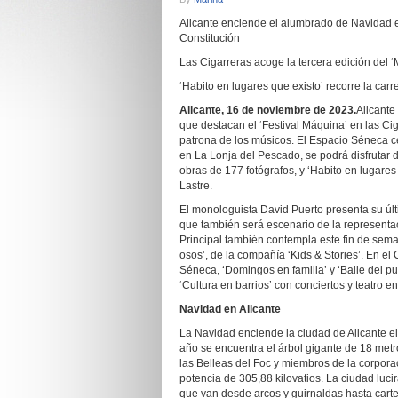
Alicante enciende el alumbrado de Navidad es
Constitución
Las Cigarreras acoge la tercera edición del ‘
‘Habito en lugares que existo’ recorre la car
Alicante,
16 de noviembre de 2023.
Alicante
que destacan el ‘Festival Máquina’ en las Cig
patrona de los músicos. El Espacio Séneca ce
en La Lonja del Pescado, se podrá disfrutar 
obras de 177 fotógrafos, y ‘Habito en lugares d
Lastre.
El monologuista David Puerto presenta su últi
que también será escenario de la representa
Principal también contempla este fin de semana
osos’, de la compañía ‘Kids & Stories’. En el
Séneca, ‘Domingos en familia’ y ‘Baile del pu
‘Cultura en barrios’ con conciertos y teatro e
Navidad en Alicante
La Navidad enciende la ciudad de Alicante el
año se encuentra el árbol gigante de 18 metro
las Belleas del Foc y miembros de la corpora
potencia de 305,88 kilovatios. La ciudad luc
que van desde arcos y guirnaldas hasta cartel