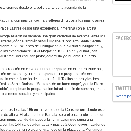
te viernes desde el árbol gigante de la avenida de la
Máquina’ con música, cocina y talleres dirigidos a los más jóvenes
rera de Lastres desde una experiencia inmersiva con el artista
 acoge este fin de semana una gran variedad de eventos, entre los
FACEB
arreras, dónde también tendrá lugar el ‘Concierto Santa Cecilia’
lebra el V Encuentro de Divulgación Audiovisual ‘Divulgacine’ y,
de las exposiciones: ‘RGB Magazine #06 El bien y el mal’, con
istintos’, del escultor, pintor, ceramista y dibujante, Eduardo
ma creación en clave de humor ‘Pizpireto’ en el Teatro Principal,
ción de ‘Romeo y Julieta despiertan’. La programación del
 la escenificación de la obra infantil ‘Ricitos de oro y los tres
 Castillo Santa Bárbara, ‘Secretos de un buen mago’, y en la Plaza
TWITT
eblo’, completan la programación infantil del fin de semana junto a
n los centros sociales y municipales.
Tweets p
 viernes 17 a las 19h en la avenida de la Constitución, dónde este
s de altura. El alcalde, Luis Barcala, será el encargado, junto con
ción municipal, de dar paso a la iluminación que suma una
irá con las 144 calles adornadas y más de 2.000 motivos navideños,
es y árboles, sin olvidar el gran oso en la plaza de la Montañeta.