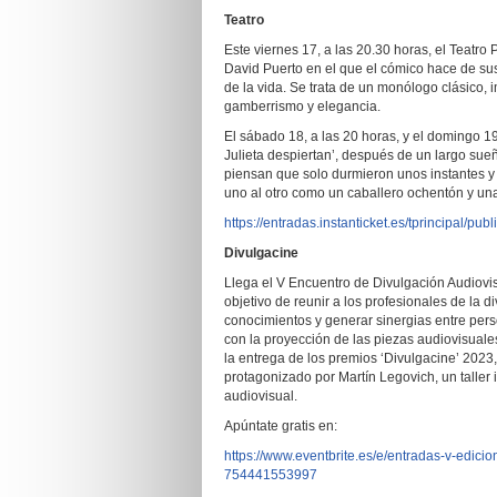
Teatro
Este viernes 17, a las 20.30 horas, el Teatro 
David Puerto en el que el cómico hace de sus
de la vida. Se trata de un monólogo clásico, i
gamberrismo y elegancia.
El sábado 18, a las 20 horas, y el domingo 19
Julieta despiertan’, después de un largo sue
piensan que solo durmieron unos instantes y
uno al otro como un caballero ochentón y un
https://entradas.instanticket.es/tprincipal/pub
Divulgacine
Llega el V Encuentro de Divulgación Audiovi
objetivo de reunir a los profesionales de la 
conocimientos y generar sinergias entre pers
con la proyección de las piezas audiovisual
la entrega de los premios ‘Divulgacine’ 2023
protagonizado por Martín Legovich, un taller i
audiovisual.
Apúntate gratis en:
https://www.eventbrite.es/e/entradas-v-edici
754441553997