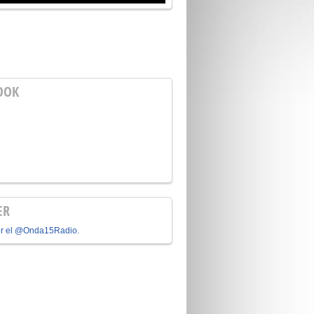
OOK
ER
or el @Onda15Radio.