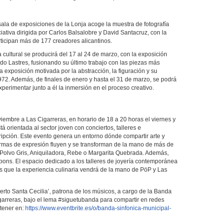
a sala de exposiciones de la Lonja acoge la muestra de fotografía
iativa dirigida por Carlos Balsalobre y David Santacruz, con la
rticipan más de 177 creadores alicantinos.
cultural se producirá del 17 al 24 de marzo, con la exposición
ardo Lastres, fusionando su último trabajo con las piezas más
a exposición motivada por la abstracción, la figuración y su
1972. Además, de finales de enero y hasta el 31 de marzo, se podrá
xperimentar junto a él la inmersión en el proceso creativo.
viembre a Las Cigarreras, en horario de 18 a 20 horas el viernes y
 orientada al sector joven con conciertos, talleres e
cripción. Este evento genera un entorno dónde compartir arte y
ormas de expresión fluyen y se transforman de la mano de más de
 a Polvo Gris, Aniquiladora, Rebe o Margarita Quebrada. Además,
ons. El espacio dedicado a los talleres de joyería contemporánea
s que la experiencia culinaria vendrá de la mano de PöP y Las
erto Santa Cecilia’, patrona de los músicos, a cargo de la Banda
garreras, bajo el lema #siguetubanda para compartir en redes
btener en:
https://www.eventbrite.es/o/banda-sinfonica-municipal-