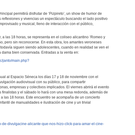
Principal permitirá disfrutar de ‘Pizpireto’, un show de humor de
 reflexiones y vivencias un espectáculo buscando el lado positivo
mprovisado y musical, lleno de interacción con el público,
, a las 18 horas, se representa en el coliseo alicantino ‘Romeo y
ño, pero sin reconocerse. En esta obra, los amantes veroneses
 todavía siguen siendo adolescentes, cuando en realidad se ven el
a dama bien conservada. Entradas a la venta en:
lic/janto/main.php?
sual al Espacio Séneca los días 17 y 18 de noviembre con el
divulgación audiovisual con su público, para compartir
onas, empresas y colectivos implicados. El viernes abrirá el evento
es finalistas y el sábado lo hará con una mesa redonda, además de
, a las 18 horas. Este encuentro se acompaña de un concierto
nfantil de manualidades e ilustración de cine y un trivial
on-de-divulgacine-alicante-que-nos-hizo-click-para-amar-el-cine-