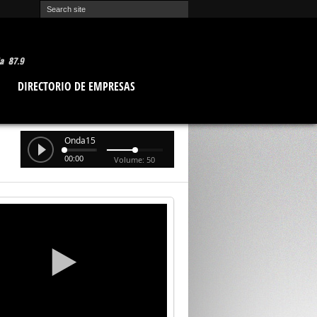
O
DIRECTORIO DE EMPRESAS
Onda15
00:00
Volume: 50