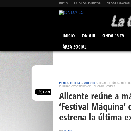
INICIO
LA ONDA EVENTOS
PROGRAMACIÓN
INICIO
ON AIR
ONDA 15 TV
ÁREA SOCIAL
Home
/
Noticias
/
Alicante
/
Alicante reúne a más de
la última exposición de Eduardo Lastres
Alicante reúne a má
‘Festival Máquina’ 
estrena la última e
By
Marina