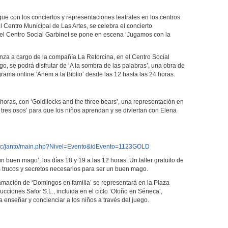
gue con los conciertos y representaciones teatrales en los centros
l Centro Municipal de Las Artes, se celebra el concierto
 el Centro Social Garbinet se pone en escena ‘Jugamos con la
anza a cargo de la compañía La Retorcina, en el Centro Social
, se podrá disfrutar de ‘A la sombra de las palabras’, una obra de
rama online ‘Anem a la Biblio’ desde las 12 hasta las 24 horas.
 horas, con ‘Goldilocks and the three bears’, una representación en
s tres osos’ para que los niños aprendan y se diviertan con Elena
/public/janto/main.php?Nivel=Evento&idEvento=1123GOLD
n buen mago’, los días 18 y 19 a las 12 horas. Un taller gratuito de
trucos y secretos necesarios para ser un buen mago.
ramación de ‘Domingos en familia’ se representará en la Plaza
ucciones Safor S.L., incluida en el ciclo ‘Otoño en Séneca’,
enseñar y concienciar a los niños a través del juego.