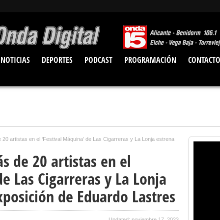
NOTICIAS
DEPORTES
PODCAST
PROGRAMACIÓN
CONTACT
 20 artistas en el ‘Festival Máquina’ de Las Cigarreras y La Lonja estrena
s de 20 artistas en el
de Las Cigarreras y La Lonja
xposición de Eduardo Lastres
Updated: noviembre 17, 2023