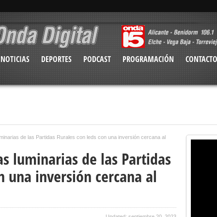
NOTICIAS
DEPORTES
PODCAST
PROGRAMACIÓN
CONTACT
uminarias de las Partidas Rurales con leds con una inversión cercana al
as luminarias de las Partidas
n una inversión cercana al
Updated: septiembre 20, 2023