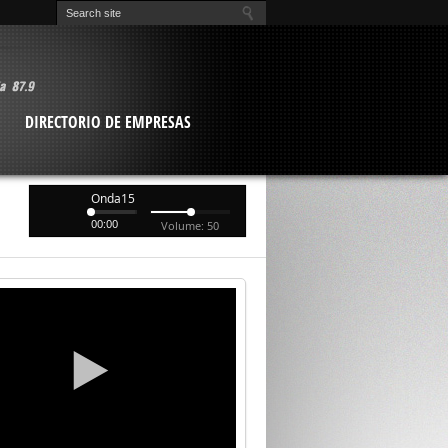
O
DIRECTORIO DE EMPRESAS
Onda15
00:00
Volume: 50