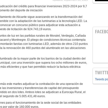
dicación del crédito para financiar inversiones 2023-2024 por 9,7
fomento del deporte de iniciación
tamiento de Alicante sigue avanzando en la transformación del
nible con la adaptación de las luminarias a la tecnología LED. La
onvocar un concurso público para adjudicar esta actuación a
esto de licitación de 924.743,19 euros.
FACEB
untos de luz en las partidas rurales de Moralet, Verdegás, Cañada
 Bacarot y Montnegre. El pliego de condiciones técnicas contempla
e montarán farolas con luminarias LED, además de otros 210 puntos
mpla la renovación de 460 puntos del alumbrado en las ubicaciones
lumbrado de la mayor parte de los barrios de la ciudad dentro del
unicipal, con una inversión que supera los ocho millones de euros,
más eficientes y que han permitido reducir la factura eléctrica
TWITT
Tweets p
más este martes adjudicar la contratación de una operación de
e las inversiones y transferencias de capital del presupuesto
idido en dos lotes. Ambos lotes se adjudican a Eurocaja Rural, el
 el segundo de 5.005.431,48 euros.
nes para el funcionamiento de la sede social de las entidades
es por valor de 160.000 euros.