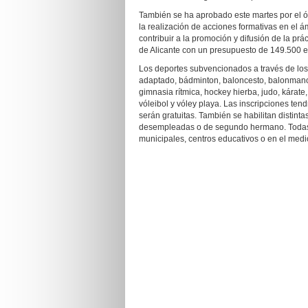
También se ha aprobado este martes por el 
la realización de acciones formativas en el á
contribuir a la promoción y difusión de la p
de Alicante con un presupuesto de 149.500 e
Los deportes subvencionados a través de los 
adaptado, bádminton, baloncesto, balonmano, c
gimnasia rítmica, hockey hierba, judo, kárate,
vóleibol y vóley playa. Las inscripciones te
serán gratuitas. También se habilitan distin
desempleadas o de segundo hermano. Todas l
municipales, centros educativos o en el medio