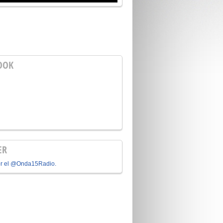
OOK
ER
or el @Onda15Radio.