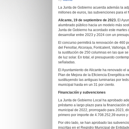
La Junta de Gobierno acuerda además la adju
millones de euros, las subvenciones para el 
Alicante, 19 de septiembre de 2023.
El Ayun
alumbrado público hacia un modelo más soste
Junta de Gobierno ha acordado este martes c
desarrollar entre 2023 y 2024 con un presupu
El concurso permitirá la renovación de 460 p
del Fenollar, Alcoraya, Fontcalent, Vallonga,
la sustitución de 250 columnas en las que s
de luz solar. En total, el presupuesto conte
señaladas.
El Ayuntamiento de Alicante ha renovado el a
Plan de Mejora de la Eficiencia Energética m
sustituyendo las antiguas luminarias por leds 
municipal hasta en un 31 por ciento.
Financiación y subvenciones
La Junta de Gobierno Local ha aprobado ade
préstamo a largo plazo para la financiación d
municipal de 2022, prorrogado para 2023, div
primero por importe de 4.708.252,39 euros y
Por otro lado, se han aprobado las subvencio
inscritas en el Registro Municipal de Entidad