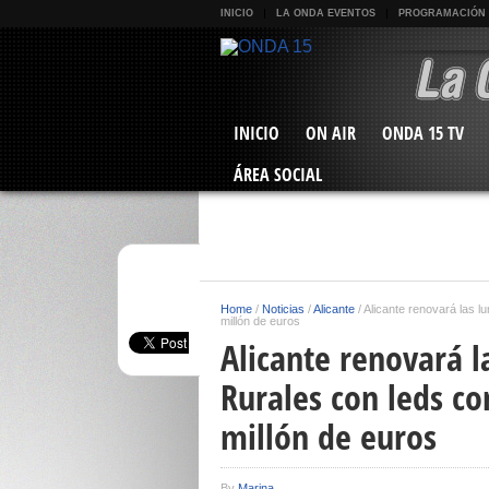
INICIO
LA ONDA EVENTOS
PROGRAMACIÓN
INICIO
ON AIR
ONDA 15 TV
ÁREA SOCIAL
Home
/
Noticias
/
Alicante
/
Alicante renovará las l
millón de euros
Alicante renovará l
Rurales con leds co
millón de euros
By
Marina