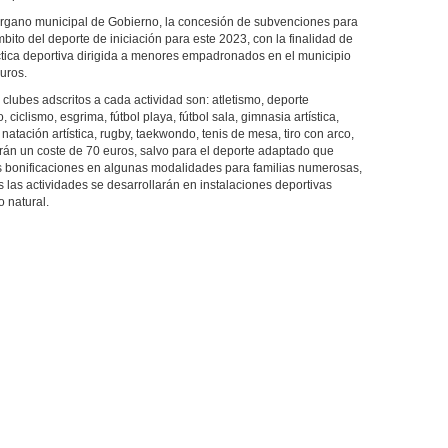
órgano municipal de Gobierno, la concesión de subvenciones para
mbito del deporte de iniciación para este 2023, con la finalidad de
ráctica deportiva dirigida a menores empadronados en el municipio
uros.
clubes adscritos a cada actividad son: atletismo, deporte
iclismo, esgrima, fútbol playa, fútbol sala, gimnasia artística,
 natación artística, rugby, taekwondo, tenis de mesa, tiro con arco,
ndrán un coste de 70 euros, salvo para el deporte adaptado que
tas bonificaciones en algunas modalidades para familias numerosas,
as actividades se desarrollarán en instalaciones deportivas
 natural.