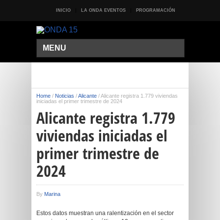
INICIO
LA ONDA EVENTOS
PROGRAMACIÓN
MENU
Home
/
Noticias
/
Alicante
/
Alicante registra 1.779 viviendas
iniciadas el primer trimestre de 2024
Alicante registra 1.779
viviendas iniciadas el
primer trimestre de
2024
By
Marina
Estos datos muestran una ralentización en el sector