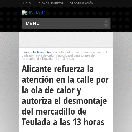
INICIO
LA ONDA EVENTOS
PROGRAMACIÓN
MENU
Home
/
Noticias
/
Alicante
/
Alicante refuerza la atención en la
calle por la ola de calor y autoriza el desmontaje del
mercadillo de Teulada a las 13 horas
Alicante refuerza la
atención en la calle por
la ola de calor y
autoriza el desmontaje
del mercadillo de
Teulada a las 13 horas