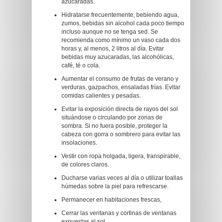
azucaradas.
Hidratarse frecuentemente, bebiendo agua,
zumos, bebidas sin alcohol cada poco tiempo
incluso aunque no se tenga sed. Se
recomienda como mínimo un vaso cada dos
horas y, al menos, 2 litros al día. Evitar
bebidas muy azucaradas, las alcohólicas,
café, té o cola.
Aumentar el consumo de frutas de verano y
verduras, gazpachos, ensaladas frías. Evitar
comidas calientes y pesadas.
Evitar la exposición directa de rayos del sol
situándose o circulando por zonas de
sombra. Si no fuera posible, proteger la
cabeza con gorra o sombrero para evitar las
insolaciones.
Vestir con ropa holgada, ligera, transpirable,
de colores claros.
Ducharse varias veces al día o utilizar toallas
húmedas sobre la piel para refrescarse.
Permanecer en habitaciones frescas,
Cerrar las ventanas y cortinas de ventanas
expuestas al sol.