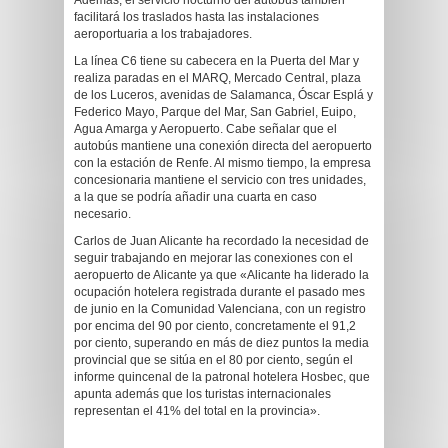
Además, el servicio nocturno del autobús también
facilitará los traslados hasta las instalaciones
aeroportuaria a los trabajadores.
La línea C6 tiene su cabecera en la Puerta del Mar y
realiza paradas en el MARQ, Mercado Central, plaza
de los Luceros, avenidas de Salamanca, Óscar Esplá y
Federico Mayo, Parque del Mar, San Gabriel, Euipo,
Agua Amarga y Aeropuerto. Cabe señalar que el
autobús mantiene una conexión directa del aeropuerto
con la estación de Renfe. Al mismo tiempo, la empresa
concesionaria mantiene el servicio con tres unidades,
a la que se podría añadir una cuarta en caso
necesario.
Carlos de Juan Alicante ha recordado la necesidad de
seguir trabajando en mejorar las conexiones con el
aeropuerto de Alicante ya que «Alicante ha liderado la
ocupación hotelera registrada durante el pasado mes
de junio en la Comunidad Valenciana, con un registro
por encima del 90 por ciento, concretamente el 91,2
por ciento, superando en más de diez puntos la media
provincial que se sitúa en el 80 por ciento, según el
informe quincenal de la patronal hotelera Hosbec, que
apunta además que los turistas internacionales
representan el 41% del total en la provincia».