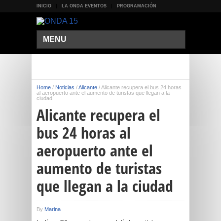
INICIO
LA ONDA EVENTOS
PROGRAMACIÓN
MENU
Home
/
Noticias
/
Alicante
/
Alicante recupera el bus 24 horas
al aeropuerto ante el aumento de turistas que llegan a la
ciudad
Alicante recupera el
bus 24 horas al
aeropuerto ante el
aumento de turistas
que llegan a la ciudad
By
Marina