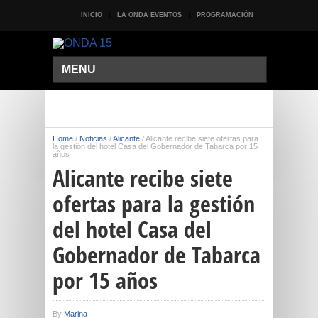
INICIO
LA ONDA EVENTOS
PROGRAMACIÓN
MENU
Home
/
Noticias
/
Alicante
/
Alicante recibe siete ofertas para
la gestión del hotel Casa del Gobernador de Tabarca por 15
años
Alicante recibe siete
ofertas para la gestión
del hotel Casa del
Gobernador de Tabarca
por 15 años
By
Marina