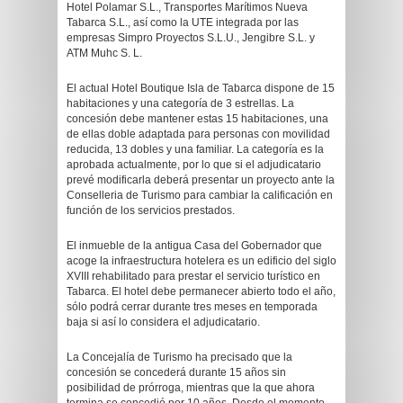
Hotel Polamar S.L., Transportes Marítimos Nueva
Tabarca S.L., así como la UTE integrada por las
empresas Simpro Proyectos S.L.U., Jengibre S.L. y
ATM Muhc S. L.
El actual Hotel Boutique Isla de Tabarca dispone de 15
habitaciones y una categoría de 3 estrellas. La
concesión debe mantener estas 15 habitaciones, una
de ellas doble adaptada para personas con movilidad
reducida, 13 dobles y una familiar. La categoría es la
aprobada actualmente, por lo que si el adjudicatario
prevé modificarla deberá presentar un proyecto ante la
Conselleria de Turismo para cambiar la calificación en
función de los servicios prestados.
El inmueble de la antigua Casa del Gobernador que
acoge la infraestructura hotelera es un edificio del siglo
XVIII rehabilitado para prestar el servicio turístico en
Tabarca. El hotel debe permanecer abierto todo el año,
sólo podrá cerrar durante tres meses en temporada
baja si así lo considera el adjudicatario.
La Concejalía de Turismo ha precisado que la
concesión se concederá durante 15 años sin
posibilidad de prórroga, mientras que la que ahora