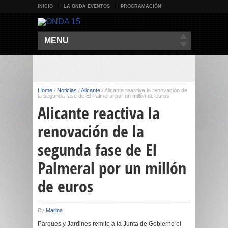
INICIO
LA ONDA EVENTOS
PROGRAMACIÓN
MENU
Home
/
Noticias
/
Alicante
/
Alicante reactiva la renovación de
la segunda fase de El Palmeral por un millón de euros
Alicante reactiva la
renovación de la
segunda fase de El
Palmeral por un millón
de euros
By
Marina
Parques y Jardines remite a la Junta de Gobierno el