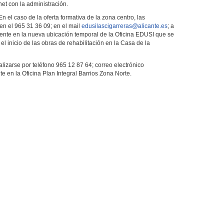
ernet con la administración.
En el caso de la oferta formativa de la zona centro, las
en el 965 31 36 09; en el mail
edusilascigarreras@alicante.es
; a
mente en la nueva ubicación temporal de la Oficina EDUSI que se
 el inicio de las obras de rehabilitación en la Casa de la
lizarse por teléfono 965 12 87 64; correo electrónico
te en la Oficina Plan Integral Barrios Zona Norte.