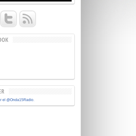
OOK
ER
or el @Onda15Radio.