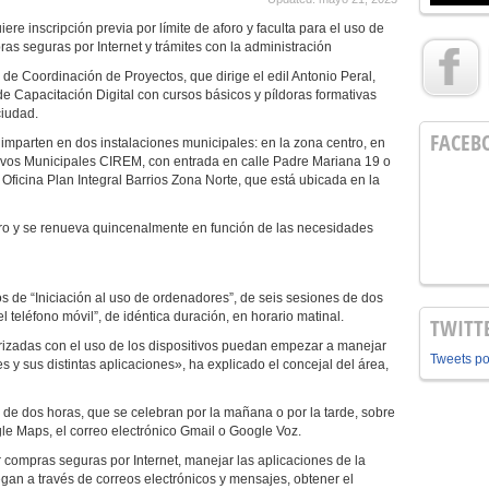
iere inscripción previa por límite de aforo y faculta para el uso de
as seguras por Internet y trámites con la administración
a de Coordinación de Proyectos, que dirige el edil Antonio Peral,
e Capacitación Digital con cursos básicos y píldoras formativas
ciudad.
FACEB
 imparten en dos instalaciones municipales: en la zona centro, en
ivos Municipales CIREM, con entrada en calle Padre Mariana 19 o
 Oficina Plan Integral Barrios Zona Norte, que está ubicada en la
ro y se renueva quincenalmente en función de las necesidades
 de “Iniciación al uso de ordenadores”, de seis sesiones de dos
el teléfono móvil”, de idéntica duración, en horario matinal.
TWITT
rizadas con el uso de los dispositivos puedan empezar a manejar
Tweets p
s y sus distintas aplicaciones», ha explicado el concejal del área,
s de dos horas, que se celebran por la mañana o por la tarde, sobre
e Maps, el correo electrónico Gmail o Google Voz.
r compras seguras por Internet, manejar las aplicaciones de la
egan a través de correos electrónicos y mensajes, obtener el