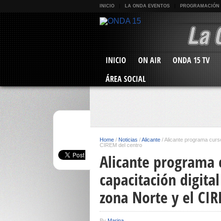
INICIO
LA ONDA EVENTOS
PROGRAMACIÓN
INICIO
ON AIR
ONDA 15 TV
ÁREA SOCIAL
Home
/
Noticias
/
Alicante
/
Alicante programa cursos
CIREM del centro
Alicante programa 
capacitación digita
zona Norte y el CIR
By
Marina