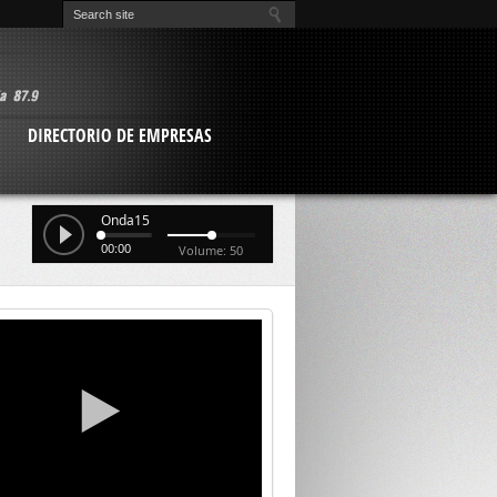
O
DIRECTORIO DE EMPRESAS
Onda15
00:00
Volume: 50