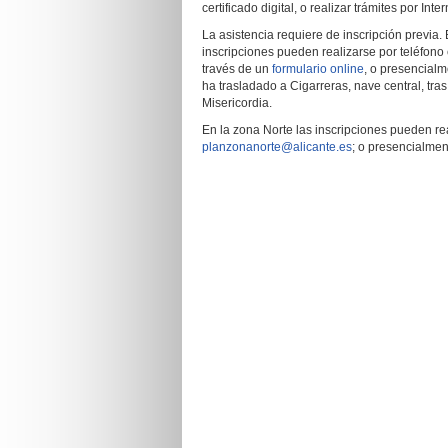
certificado digital, o realizar trámites por Int
La asistencia requiere de inscripción previa. 
inscripciones pueden realizarse por teléfono 
través de un
formulario online
, o presencial
ha trasladado a Cigarreras, nave central, tras
Misericordia.
En la zona Norte las inscripciones pueden rea
planzonanorte@alicante.es
; o presencialmen